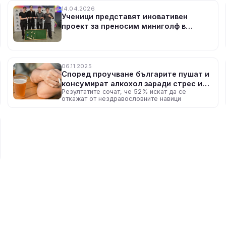
14.04.2026
Ученици представят иновативен
проект за преносим миниголф в
рамките на програмата Тийноватор
06.11.2025
Според проучване българите пушат и
консумират алкохол заради стрес и
Резултатите сочат, че 52% искат да се
проблеми със съня
откажат от нездравословните навици