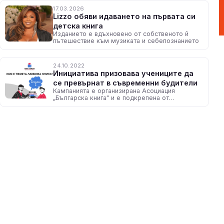
17.03.2026
Lizzo обяви идаването на първата си
детска книга
Изданието е вдъхновено от собственото й
пътешествие към музиката и себепознанието
24.10.2022
Инициатива призовава учениците да
се превърнат в съвременни будители
Кампанията е организирана Асоциация
„Българска книга" и е подкрепена от
Министерство на образованието и науката