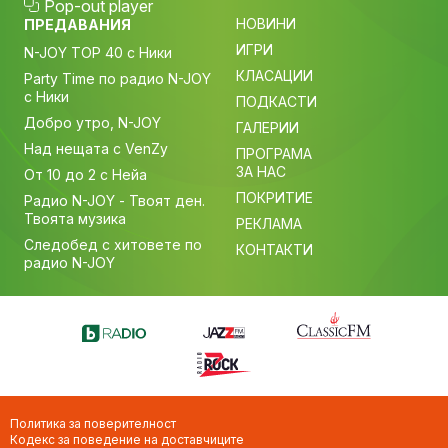
Pop-out player
НОВИНИ
ПРЕДАВАНИЯ
ИГРИ
N-JOY TOP 40 с Ники
КЛАСАЦИИ
Party Time по радио N-JOY
с Ники
ПОДКАСТИ
Добро утро, N-JOY
ГАЛЕРИИ
Над нещата с VenZy
ПРОГРАМА
ЗА НАС
От 10 до 2 с Нейа
ПОКРИТИЕ
Радио N-JOY - Твоят ден.
Твоята музика
РЕКЛАМА
Следобед с хитовете по
КОНТАКТИ
радио N-JOY
Политика за поверителност
Кодекс за поведение на доставчиците