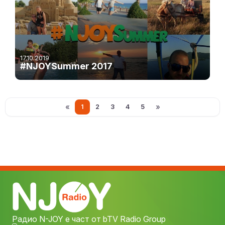
17.10.2019
#NJOYSummer 2017
«
»
1
2
3
4
5
Радио N-JOY е част от bTV Radio Group