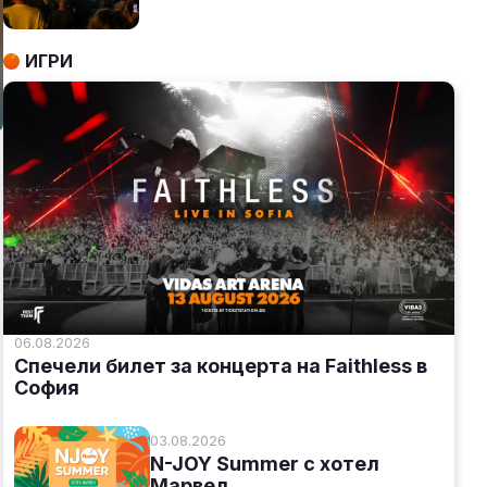
ИГРИ
а
06.08.2026
Спечели билет за концерта на Faithless в
София
03.08.2026
N-JOY Summer с хотел
Марвел