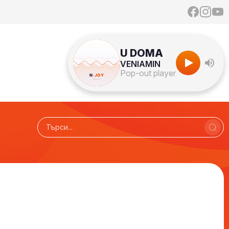
U DOMA
VENIAMIN
Pop-out player