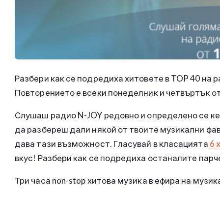
Разбери как се подредиха хитовете в TOP 40 на ра
Повторението е всеки понеделник и четвъртък от
Слушаш радио N-JOY редовно и определено се кеф
да разбереш дали някой от твоите музикални фаво
дава тази възможност. Гласувай в класацията
6 х
вкус! Разбери как се подредиха останалите парче
Три часа non-stop хитова музика в ефира на музи