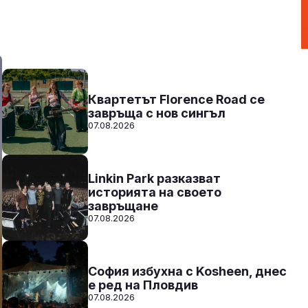
От 10 до 2 с Нейа
10:00 - 14:00
Към предаването
СЛУШАЙ
Квартетът Florence Road се
завръща с нов сингъл
07.08.2026
Linkin Park разказват
историята на своето
завръщане
07.08.2026
София избухна с Kosheen, днес
е ред на Пловдив
07.08.2026