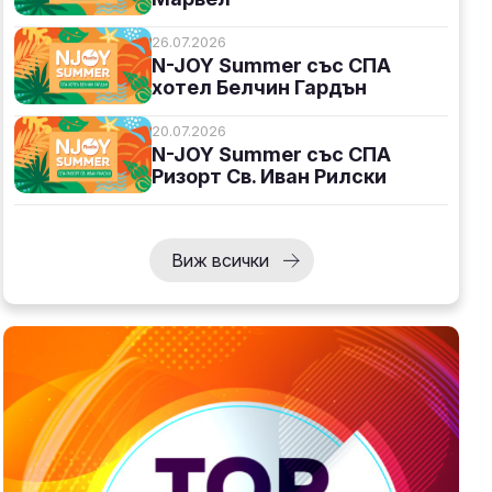
26.07.2026
N-JOY Summer със СПА
хотел Белчин Гардън
20.07.2026
N-JOY Summer със СПА
Ризорт Св. Иван Рилски
Виж всички