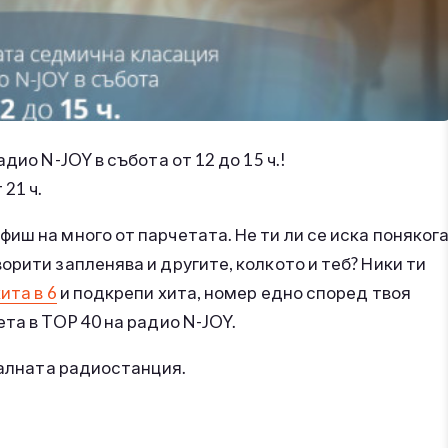
дио N-JOY в събота от 12 до 15 ч.!
 21 ч.
иш на много от парчетата. Не ти ли се иска поняког
рити запленява и другите, колкото и теб? Ники ти
ита в 6
и подкрепи хита, номер едно според твоя
та в TOP 40 на радио N-JOY.
калната радиостанция.