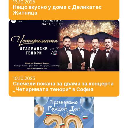
13.10.2025
Нещо вкусно у дома с Деликатес
Житница
10.10.2025
Спечели покана за двама за концерта
„Четиримата тенори“ в София