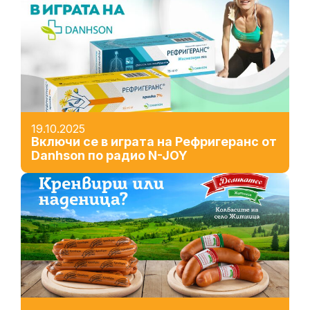
19.10.2025
Включи се в играта на Рефригеранс от
Danhson по радио N-JOY