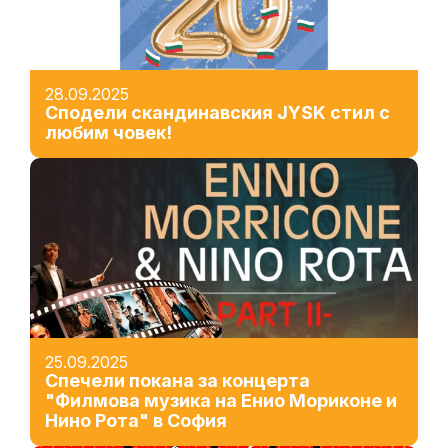
28.09.2025
Сподели скандинавския JYSK стил с
любим човек!
25.09.2025
Спечели покана за концерта
"Филмова музика на Енио Мориконе и
Нино Рота" в София