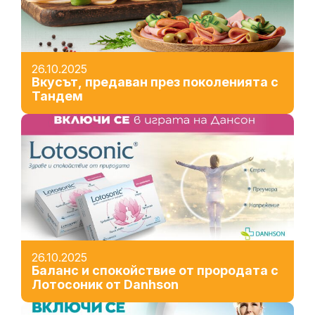
26.10.2025
Вкусът, предаван през поколенията с
Тандем
26.10.2025
Баланс и спокойствие от прородата с
Лотосоник от Danhson