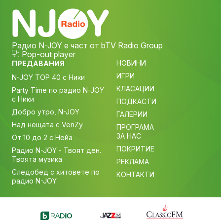
Радио N-JOY е част от bTV Radio Group
Pop-out player
НОВИНИ
ПРЕДАВАНИЯ
ИГРИ
N-JOY TOP 40 с Ники
КЛАСАЦИИ
Party Time по радио N-JOY
с Ники
ПОДКАСТИ
Добро утро, N-JOY
ГАЛЕРИИ
Над нещата с VenZy
ПРОГРАМА
ЗА НАС
От 10 до 2 с Нейа
ПОКРИТИЕ
Радио N-JOY - Твоят ден.
Твоята музика
РЕКЛАМА
Следобед с хитовете по
КОНТАКТИ
радио N-JOY