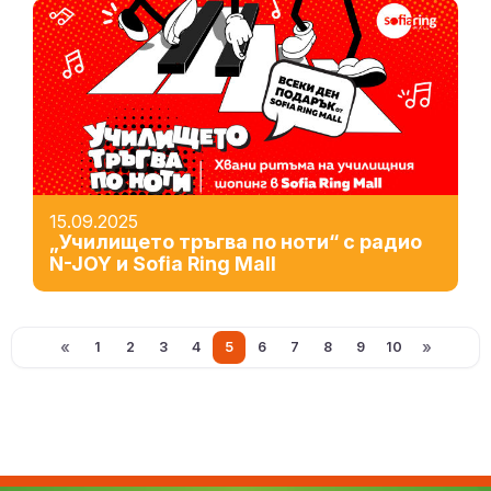
15.09.2025
„Училището тръгва по ноти“ с радио
N-JOY и Sofia Ring Mall
«
»
1
2
3
4
5
6
7
8
9
10