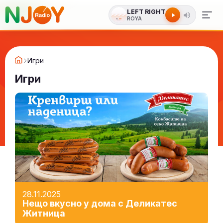
LEFT RIGHT
ROYA
Игри
Игри
28.11.2025
Нещо вкусно у дома с Деликатес
Житница