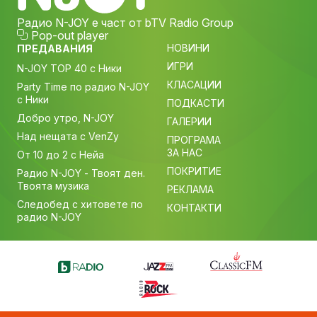
Радио N-JOY е част от bTV Radio Group
Pop-out player
НОВИНИ
ПРЕДАВАНИЯ
ИГРИ
N-JOY TOP 40 с Ники
КЛАСАЦИИ
Party Time по радио N-JOY
с Ники
ПОДКАСТИ
Добро утро, N-JOY
ГАЛЕРИИ
Над нещата с VenZy
ПРОГРАМА
ЗА НАС
От 10 до 2 с Нейа
ПОКРИТИЕ
Радио N-JOY - Твоят ден.
Твоята музика
РЕКЛАМА
Следобед с хитовете по
КОНТАКТИ
радио N-JOY