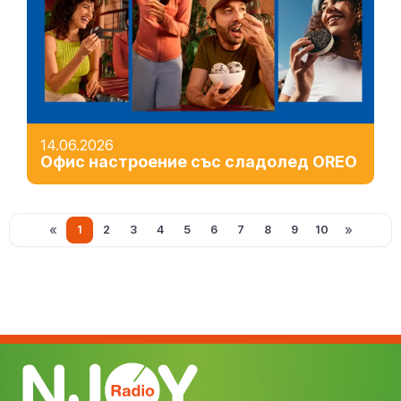
14.06.2026
Офис настроение със сладолед OREO
«
»
1
2
3
4
5
6
7
8
9
10