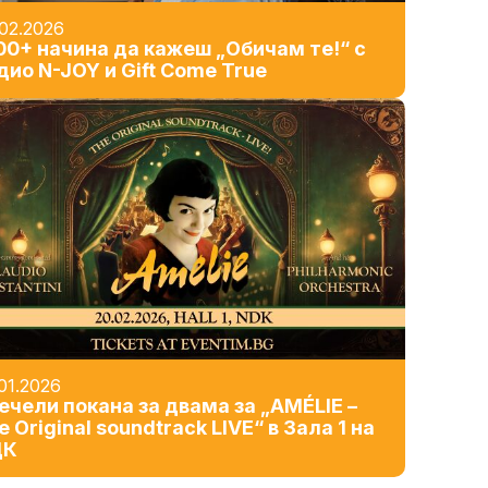
02.2026
00+ начина да кажеш „Обичам те!“ с
дио N-JOY и Gift Come True
01.2026
ечели покана за двама за „AMÉLIE –
e Original soundtrack LIVE“ в Зала 1 на
ДК