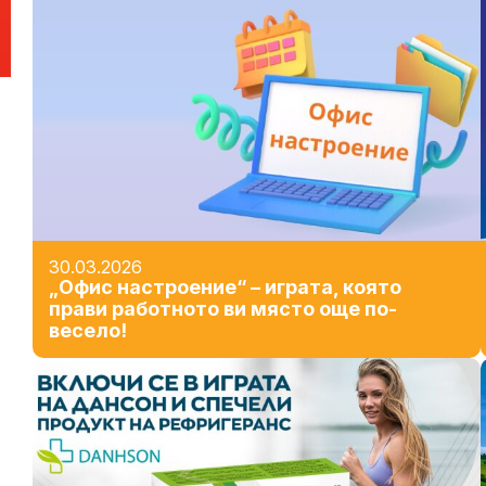
30.03.2026
„Офис настроение“ – играта, която
прави работното ви място още по-
весело!