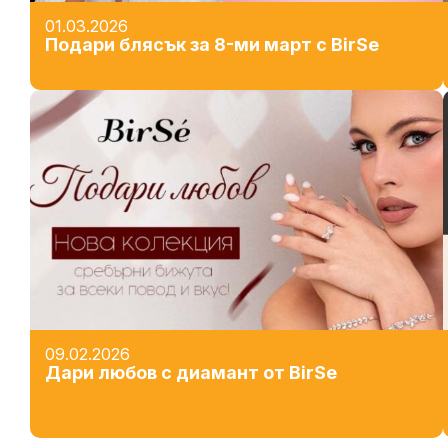
01.03.2026
Подари блясък за 8-ми март с BirSe
09.02.2026
Дари любов с диамант от BirSe