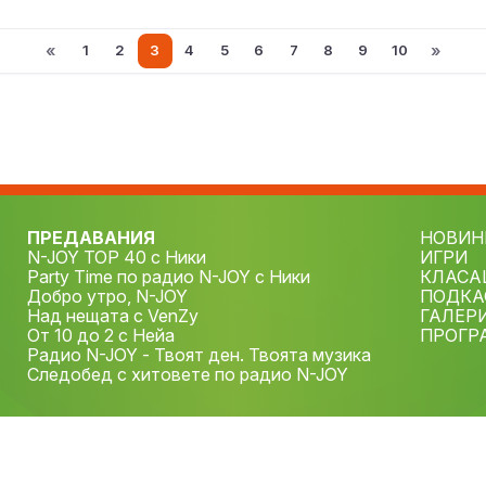
«
»
1
2
3
4
5
6
7
8
9
10
ПРЕДАВАНИЯ
НОВИН
N-JOY TOP 40 с Ники
ИГРИ
Party Time по радио N-JOY с Ники
КЛАСА
Добро утро, N-JOY
ПОДКА
Над нещата с VenZy
ГАЛЕР
От 10 до 2 с Нейа
ПРОГР
Радио N-JOY - Твоят ден. Твоята музика
Следобед с хитовете по радио N-JOY