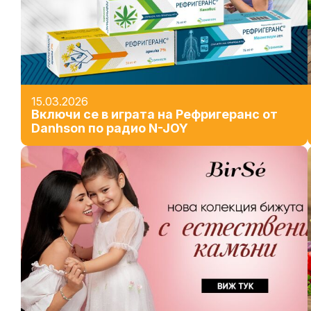
15.03.2026
Включи се в играта на Рефригеранс от
Danhson по радио N-JOY