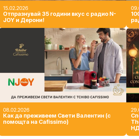
15.02.2026
09.
Отпразнувай 35 години вкус с радио N-
10
JOY и Дерони!
ра
08.02.2026
29.
Как да преживеем Свети Валентин (с
Сп
помощта на Cafissimo)
Тh
Н