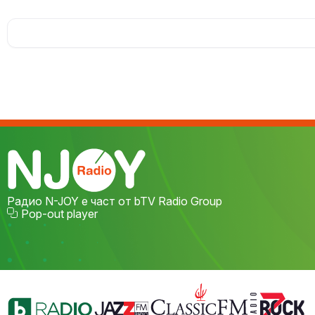
Радио N-JOY е част от bTV Radio Group
Pop-out player