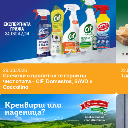
29.03.2026
22.
Спечели с пролетните герои на
Та
чистотата - CIF, Domestos, SAVO и
Coccolino