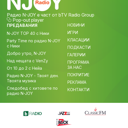
Радио N-JOY е част от bTV Radio Group
Pop-out player
НОВИНИ
ПРЕДАВАНИЯ
ИГРИ
N-JOY TOP 40 с Ники
КЛАСАЦИИ
Party Time по радио N-JOY
с Ники
ПОДКАСТИ
Добро утро, N-JOY
ГАЛЕРИИ
Над нещата с VenZy
ПРОГРАМА
ЗА НАС
От 10 до 2 с Нейа
ПОКРИТИЕ
Радио N-JOY - Твоят ден.
Твоята музика
РЕКЛАМА
Следобед с хитовете по
КОНТАКТИ
радио N-JOY