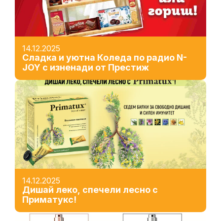
14.12.2025
Сладка и уютна Коледа по радио N-
JOY с изненади от Престиж
14.12.2025
Дишай леко, спечели лесно с
Приматукс!