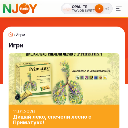
OPALITE
TAYLOR SWIFT
Игри
Игри
11.01.2026
Дишай леко, спечели лесно с
Приматукс!