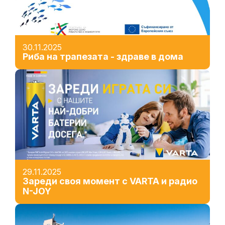
30.11.2025
Риба на трапезата - здраве в дома
29.11.2025
Зареди своя момент с VARTA и радио
N-JOY