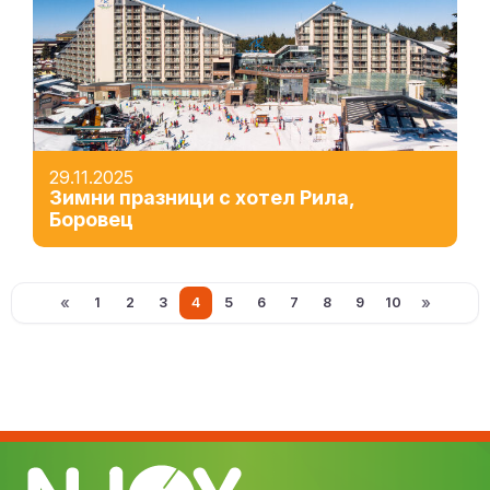
29.11.2025
Зимни празници с хотел Рила,
Боровец
«
»
1
2
3
4
5
6
7
8
9
10