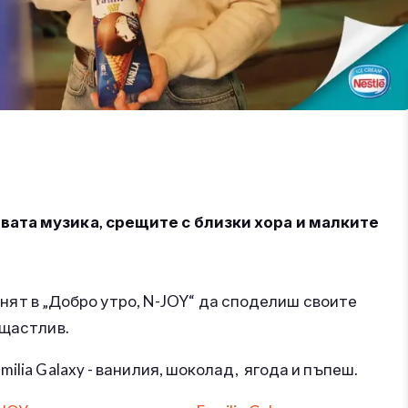
вата музика, срещите с близки хора и малките
канят в „Добро утро, N-JOY“ да споделиш своите
 щастлив.
ilia Galaxy - ванилия, шоколад, ягода и пъпеш.