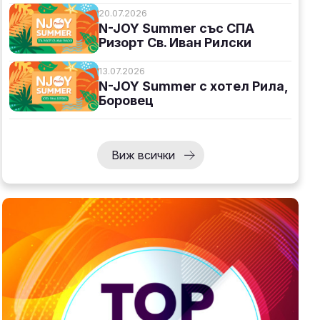
20.07.2026
N-JOY Summer със СПА
Ризорт Св. Иван Рилски
13.07.2026
N-JOY Summer с хотел Рила,
Боровец
Виж всички