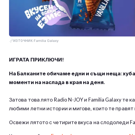
Familia Galaxy
ИЗТОЧНИК:
ИГРАТА ПРИКЛЮЧИ!
На Балканите обичаме едни и същи неща: хуба
моменти на наслада в края на деня.
Затова това лято Radio N-JOY и Familia Galaxy те 
любими летни истории и мигове, които те правят
Освежи лятото с четирите вкуса на слодоледи Fam