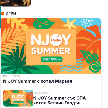
ИГРИ
03.08.2026
N-JOY Summer с хотел Марвел
26.07.2026
N-JOY Summer със СПА
хотел Белчин Гардън