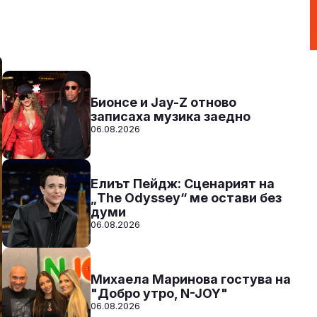
Party Time по радио N-JOY с Ники
17:00 - 20:00
Към предаването
СЛУШАЙ
Бионсе и Jay-Z отново
записаха музика заедно
06.08.2026
Елиът Пейдж: Сценарият на
„The Odyssey“ ме остави без
думи
06.08.2026
Михаела Маринова гостува на
"Добро утро, N-JOY"
06.08.2026