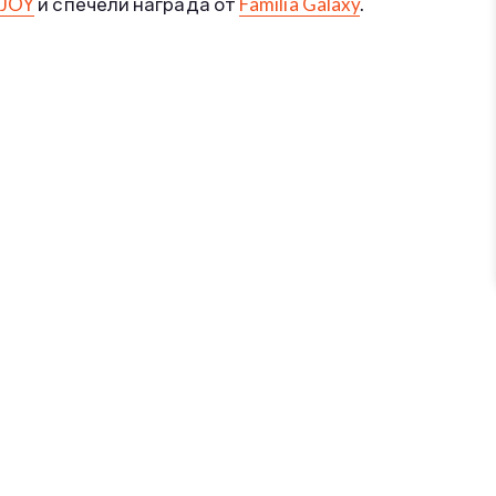
-JOY
и спечели награда от
Familia Galaxy
.