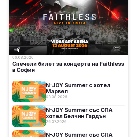
06.08.2026
Спечели билет за концерта на Faithless
в София
N-JOY Summer с хотел
Марвел
03.08.2026
N-JOY Summer със СПА
хотел Белчин Гардън
26.07.2026
N-JOY Summer със СПА