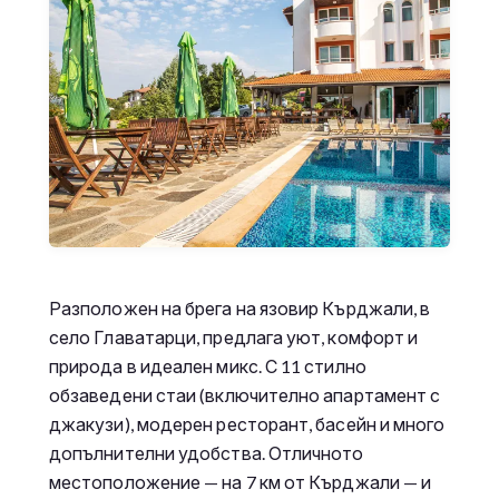
Разположен на брега на язовир Кърджали, в
село Главатарци, предлага уют, комфорт и
природа в идеален микс. С 11 стилно
обзаведени стаи (включително апартамент с
джакузи), модерен ресторант, басейн и много
допълнителни удобства. Отличното
местоположение — на 7 км от Кърджали — и