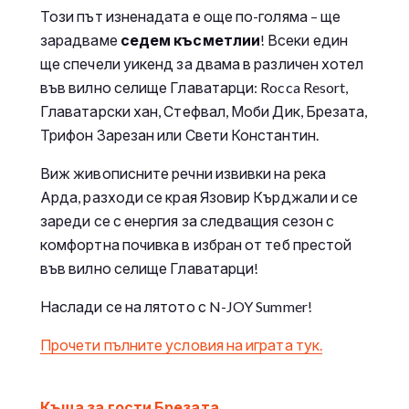
Този път изненадата е още по-голяма – ще
зарадваме
седем късметлии
! Всеки един
ще спечели уикенд за двама в различен хотел
във вилно селище Главатарци: Rocca Resort,
Главатарски хан, Стефвал, Моби Дик, Брезата,
Трифон Зарезан или Свети Константин.
Виж живописните речни извивки на река
Арда, разходи се края Язовир Кърджали и се
зареди се с енергия за следващия сезон с
комфортна почивка в избран от теб престой
във вилно селище Главатарци!
Наслади се на лятото с N-JOY Summer!
Прочети пълните условия на играта тук.
Къща за гости Брезата