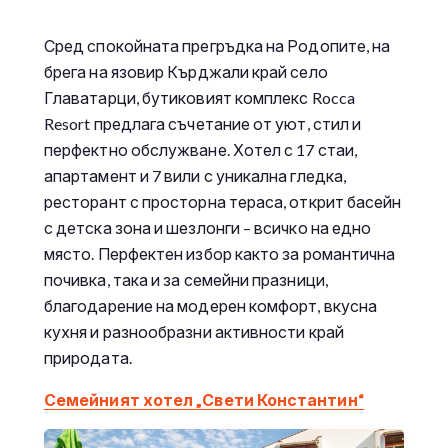
Сред спокойната прегръдка на Родопите, на
брега на язовир Кърджали край село
Главатарци, бутиковият комплекс Rocca
Resort предлага съчетание от уют, стил и
перфектно обслужване. Хотел с 17 стаи,
апартамент и 7 вили с уникална гледка,
ресторант с просторна тераса, открит басейн
с детска зона и шезлонги – всичко на едно
място. Перфектен избор както за романтична
почивка, така и за семейни празници,
благодарение на модерен комфорт, вкусна
кухня и разнообразни активности край
природата.
Семейният хотел „Свети Константин“