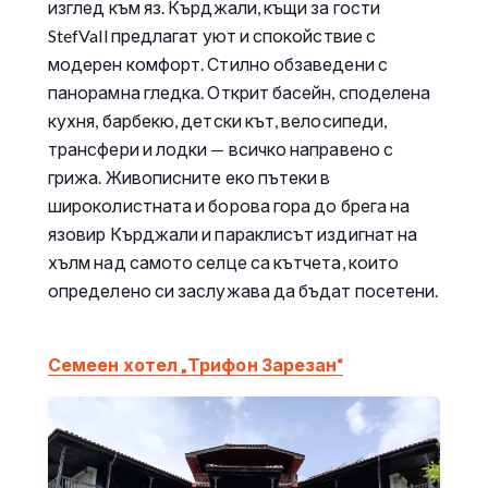
изглед към яз. Кърджали, къщи за гости
StefVall предлагат уют и спокойствие с
модерен комфорт. Стилно обзаведени с
панорамна гледка. Открит басейн, споделена
кухня, барбекю, детски кът, велосипеди,
трансфери и лодки — всичко направено с
грижа. Живописните еко пътеки в
широколистната и борова гора до брега на
язовир Кърджали и параклисът издигнат на
хълм над самото селце са кътчета, които
определено си заслужава да бъдат посетени.
Семеен хотел „Трифон Зарезан“