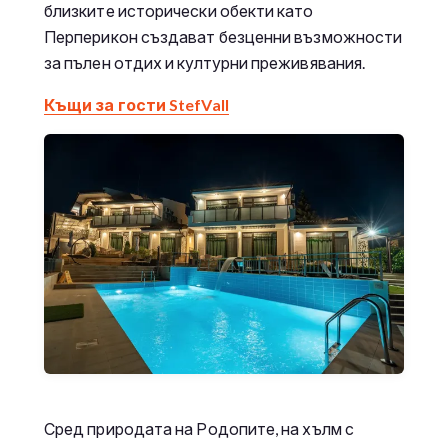
близките исторически обекти като
Перперикон създават безценни възможности
за пълен отдих и културни преживявания.
Къщи за гости StefVall
Сред природата на Родопите, на хълм с