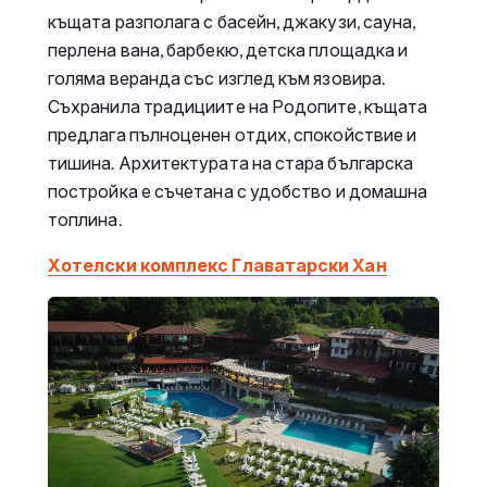
къщата разполага с басейн, джакузи, сауна,
перлена вана, барбекю, детска площадка и
голяма веранда със изглед към язовира.
Съхранила традициите на Родопите, къщата
предлага пълноценен отдих, спокойствие и
тишина. Архитектурата на стара българска
постройка е съчетана с удобство и домашна
топлина.
Хотелски комплекс Главатарски Хан