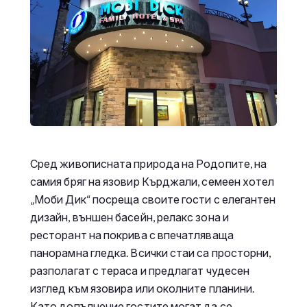
Сред живописната природа на Родопите, на
самия бряг на язовир Кърджали, семеен хотел
„Моби Дик“ посреща своите гости с елегантен
дизайн, външен басейн, релакс зона и
ресторант на покрива с впечатляваща
панорамна гледка. Всички стаи са просторни,
разполагат с тераса и предлагат чудесен
изглед към язовира или околните планини.
Като допълнение гостите могат да се