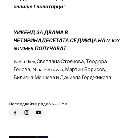
селище Главатарци!
УИКЕНД ЗА ДВАМА В
ЧЕТИРИНАДЕСЕТАТА СЕДМИЦА НА N-JOY
SUMMER ПОЛУЧАВАТ:
Ivelin Iliev, Светлана Стоянова, Теодора
Генова, Nina Petrovaa, Мартин Борисов,
Вилияна Менчева и Даниела Герджикова
Последвайте радио N-JOY в
Радио N-JOY - Твоят ден. Твоята музика
20:00 - 07:00
Към предаването
СЛУШАЙ