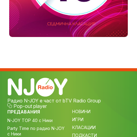
Радио N-JOY е част от bTV Radio Group
Pop-out player
НОВИНИ
ПРЕДАВАНИЯ
ИГРИ
N-JOY TOP 40 с Ники
КЛАСАЦИИ
Party Time по радио N-JOY
с Ники
ПОДКАСТИ