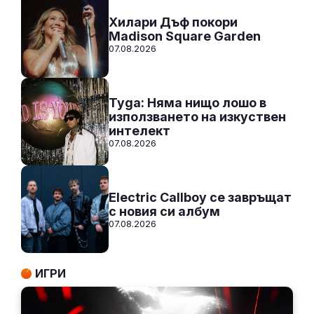
Хилари Дъф покори
Madison Square Garden
07.08.2026
Tyga: Няма нищо лошо в
използването на изкуствен
интелект
07.08.2026
Electric Callboy се завръщат
с новия си албум
07.08.2026
ИГРИ