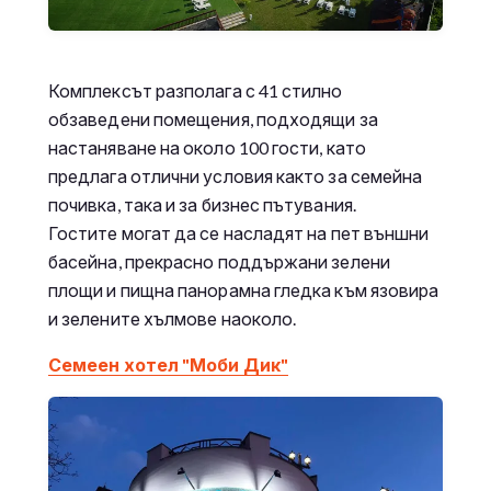
Комплексът разполага с 41 стилно
обзаведени помещения, подходящи за
настаняване на около 100 гости, като
предлага отлични условия както за семейна
почивка, така и за бизнес пътувания.
Гостите могат да се насладят на пет външни
басейна, прекрасно поддържани зелени
площи и пищна панорамна гледка към язовира
и зелените хълмове наоколо.
Семеен хотел "Моби Дик"