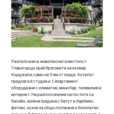
Разположен в живописната местност
Главатарци, край бреговете на язовир
Кърджали, само на 9 км от града. Хотелът
предлага 8 студиа и 1 апартамент,
оборудвани с климатик, мини бар, телевизия и
интернет. На разположение на гостите са
басейн, зелена градина с батут и барбекю,
фитнес, кухня за общо ползване и безплатен