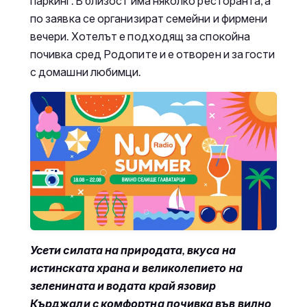
паркинг. В близост има няколко ресторанта, а
по заявка се организират семейни и фирмени
вечери. Хотелът е подходящ за спокойна
почивка сред Родопите и е отворен и за гости
с домашни любимци.
Усети силата на природата, вкуса на
истинската храна и великолепието на
зеленината и водата край язовир
Кърджали с комфортна почивка във вилно