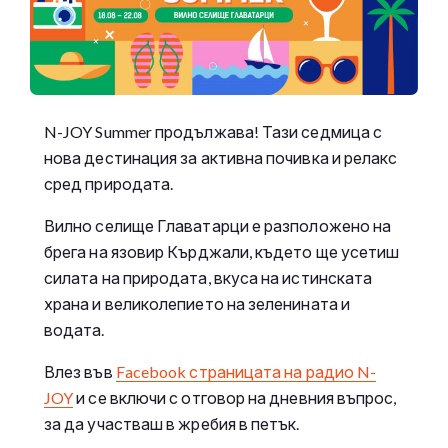
N-JOY Summer продължава! Тази седмица с
нова дестинация за активна почивка и релакс
сред природата.
Вилно селище Главатарци е разположено на
брега на язовир Кърджали, където ще усетиш
силата на природата, вкуса на истинската
храна и великолепието на зеленината и
водата.
Влез във
Facebook страницата на радио N-
JOY
и се включи с отговор на дневния въпрос,
за да участваш в жребия в петък.