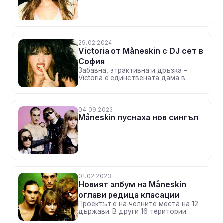
29.02.2024
Victoria от Måneskin с DJ сет в
София
Забавна, атрактивна и дръзка –
Victoria е единствената дама в
световния феномен Måneskin
04.09.2023
Måneskin пуснаха нов сингъл
01.02.2023
Новият албум на Måneskin
оглави редица класации
Проектът е на челните места на 12
държави. В други 16 територии
колекцията е в Топ 5, а също така