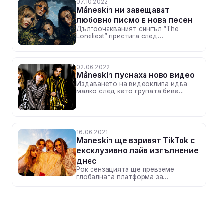
07.10.2022
САЩ с разпродаден концерт в The
Måneskin ни завещават
Paramount Theatre, Сиатъл
любовно писмо в нова песен
Дългоочакваният сингъл “The
Loneliest” пристига след
феноменалното лято, в което
бандата пътува на фестивали по
целия свят
02.06.2022
Måneskin пуснаха ново видео
Издаването на видеоклипа идва
малко след като групата бива
наградена с втори платинен
сертификат за хитовото си парче
„Beggin“
16.06.2021
Maneskin ще взривят TikTok с
ексклузивно лайв изпълнение
днес
Рок сензацията ще превземе
глобалната платформа за
специално лайв изпълнение от
популярен клуб в Берлин днес в
18:00 ч.