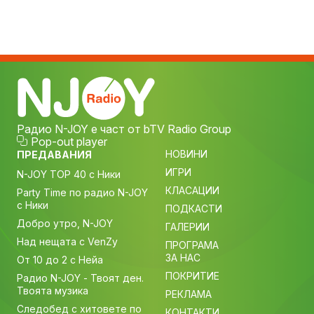
Радио N-JOY е част от bTV Radio Group
Pop-out player
НОВИНИ
ПРЕДАВАНИЯ
ИГРИ
N-JOY TOP 40 с Ники
КЛАСАЦИИ
Party Time по радио N-JOY
с Ники
ПОДКАСТИ
Добро утро, N-JOY
ГАЛЕРИИ
Над нещата с VenZy
ПРОГРАМА
ЗА НАС
От 10 до 2 с Нейа
ПОКРИТИЕ
Радио N-JOY - Твоят ден.
Твоята музика
РЕКЛАМА
Следобед с хитовете по
КОНТАКТИ