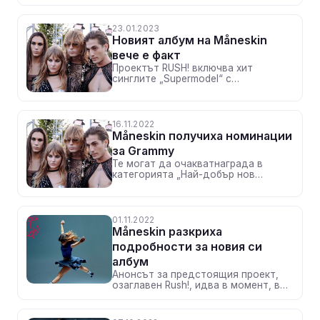
може да се похвали с #20 в САЩ.
23.01.2023
Новият албум на Måneskin
вече е факт
Проектът RUSH! включва хит
синглите „Supermodel“ с
калифорнийско звучене, рок
баладата от старата школа „The
Loneliest“, най-новото им парче
„Gossip“ с участието на Tom Morello,
16.11.2022
както и невероятната „Mammamia“
Måneskin получиха номинации
за Grammy
Те могат да очакватнаграда в
категорията „Най-добър нов
изпълнител“, освен това
саундтракът към
суперпродукцията ELVIS, в който
присъства парчето им „If I Can
01.11.2022
Dream“, e претендент за наградата
Måneskin разкриха
„Най-добър компилационен
подробности за новия си
саундтрак“
албум
Анонсът за предстоящия проект,
озаглавен Rush!, идва в момент, в
който групата се радва на глобални
успехи и започва първата част от
световното си турне Loud Kids в