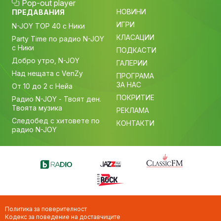
Pop-out player
НОВИНИ
ПРЕДАВАНИЯ
ИГРИ
N-JOY TOP 40 с Ники
КЛАСАЦИИ
Party Time по радио N-JOY
с Ники
ПОДКАСТИ
Добро утро, N-JOY
ГАЛЕРИИ
Над нещата с VenZy
ПРОГРАМА
ЗА НАС
От 10 до 2 с Нейа
ПОКРИТИЕ
Радио N-JOY - Твоят ден.
Твоята музика
РЕКЛАМА
Следобед с хитовете по
КОНТАКТИ
радио N-JOY
Политика за поверителност
Кодекс за поведение на доставчиците