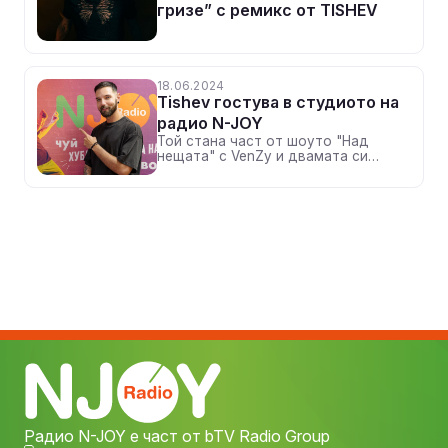
гризе” с ремикс от TISHEV
18.06.2024
Tishev гостува в студиото на
радио N-JOY
Той стана част от шоуто "Над
нещата" с VenZy и двамата си
поговориха за музика
Радио N-JOY е част от bTV Radio Group