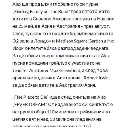
Alex ще продължи глобалното си турне
„Finding Family on The Road“ през лятото, като
датите в Северна Америка започват в Нашвил
на 25 май, а в Азия и Австралия - през август.
След пускането в продажба, емблематичната
O2 зала в Лондон и Madison Square Garden в Ню
Йорк, билетите бяха разпродадени веднага.
За да обяви северноамериканския етап, Alex
пусна комедиен трейлър с участието на
Jennifer Aniston & Max Greenfield, а след това
привлече родения в Австралия - Robert Irwin,
за да обяви датите в Австралия/Азия.
„Fine Place to Die“ идва след сингъла на Alex
„FEVER DREAM“. От издаването си, сингълът е
натрупал общо 110 милиона стриймвания по
целия свят и над 13 милиона гледания на
официалното музикално видео. Той