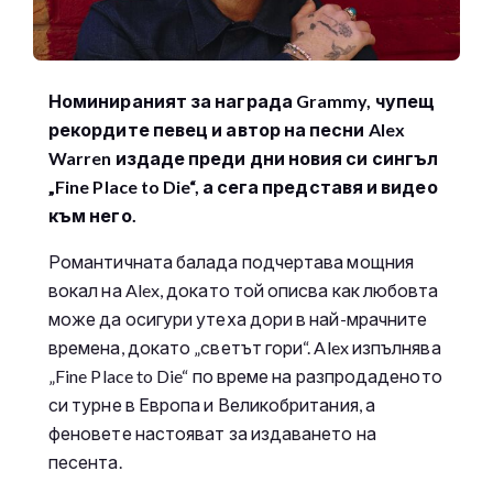
Номинираният за награда Grammy, чупещ
рекордите певец и автор на песни Alex
Warren издаде преди дни новия си сингъл
„Fine Place to Die“, а сега представя и видео
към него.
Романтичната балада подчертава мощния
вокал на Alex, докато той описва как любовта
може да осигури утеха дори в най-мрачните
времена, докато „светът гори“. Alex изпълнява
„Fine Place to Die“ по време на разпродаденото
си турне в Европа и Великобритания, а
феновете настояват за издаването на
песента.