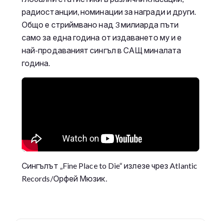
радиостанции, номинации за награди и други.
Общо е стриймвано над 3 милиарда пъти
само за една година от издаването му и е
най-продаваният сингъл в САЩ миналата
година.
Сингълът „Fine Place to Die“ излезе чрез Atlantic
Records/Орфей Мюзик.