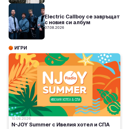
Electric Callboy се завръщат
с новия си албум
07.08.2026
ИГРИ
10.08.2026
N-JOY Summer с Ивелия хотел и СПА