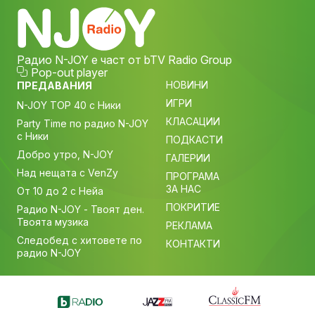
Радио N-JOY е част от bTV Radio Group
Pop-out player
НОВИНИ
ПРЕДАВАНИЯ
ИГРИ
N-JOY TOP 40 с Ники
КЛАСАЦИИ
Party Time по радио N-JOY
с Ники
ПОДКАСТИ
Добро утро, N-JOY
ГАЛЕРИИ
Над нещата с VenZy
ПРОГРАМА
ЗА НАС
От 10 до 2 с Нейа
ПОКРИТИЕ
Радио N-JOY - Твоят ден.
Твоята музика
РЕКЛАМА
Следобед с хитовете по
КОНТАКТИ
радио N-JOY