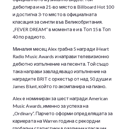
дебютира и на 21-во място в Billboard Hot 100
и достигна 3-то място в официалната
класация за сингли във Великобритания.
„FEVER DREAM“ в момента е и в Топ 15 в Топ
40 по радиото.
Миналия месец Alex грабна 5 награди iHeart
Radio Music Awards и направи телевизионно
дебютно изпълнение на песента. Той също
така направи завладяващо изпълнение на
наградите BRIT с оркестър от над 50 души и
James Blunt, който го акомпанира на пиано.
Alex е номиниран за шест награди American
Music Awards, именно за успеха на
„Ordinary“. Парчето оформи определящата за
кариерата на Warren година с рекордни
глобални статистики в различни класации,