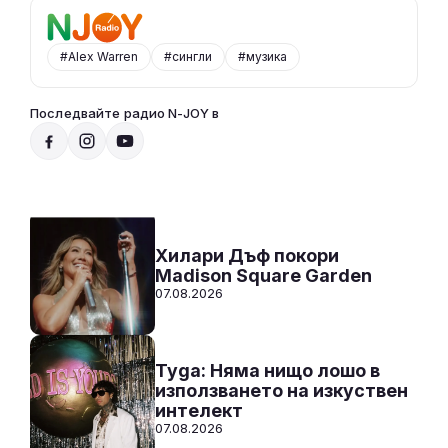
#Alex Warren
#сингли
#музика
Последвайте радио N-JOY в
Добро утро, N-JOY
07:00 - 10:00
Към предаването
СЛУШАЙ
Хилари Дъф покори
Madison Square Garden
07.08.2026
Tyga: Няма нищо лошо в
използването на изкуствен
интелект
07.08.2026