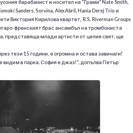
озния барабанист и носител на “Грами” Nate Smith,
ki Sanders, Sorvina, AlexAbril, Hania Derej Trio и
ти Виктория Кирилова квартет, R.S. Riverman Groups
ългаро-френският брас ансамбъл на тромбониста
а, представяща млади артисти от целия свят, ще
ез тези 15 години, е огромна и остава завинаги!
е видим в парка. София е джаз!“, допълва Петър