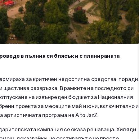
проведе в пълния си блясък и с планираната
рмираха за критичен недостиг на средства, поради
 щастлива развръзка. В рамките на последното си
 отпускане на извънреден бюджет за Националния
обрени проекта за месеците май и юни, включително и
 артистичната програма на A to JazZ.
 дарителската кампания се оказа решаваща. Хиляди
помощ, доказвайки, че фестивалът е не просто