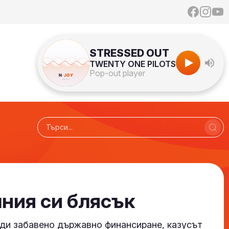
STRESSED OUT
TWENTY ONE PILOTS
Pop-out player
лния си блясък
ади забавено държавно финансиране, казусът