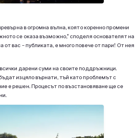
 превърна в огромна вълна, която коренно промени
жното се оказа възможно,“ споделя основателят на
от вас – публиката, е много повече от пари! От нея
 всички дарени суми на своите поддръжници.
бъдат изцяло върнати, тъй като проблемът с
ие е решен. Процесът по възстановяване ще се
ни.