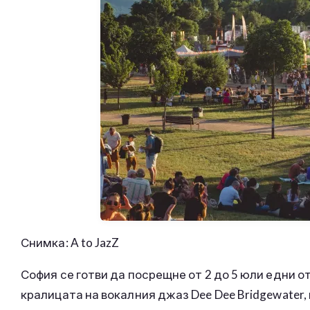
Снимка: A to JazZ
София се готви да посрещне от 2 до 5 юли едни о
кралицата на вокалния джаз Dee Dee Bridgewater, 