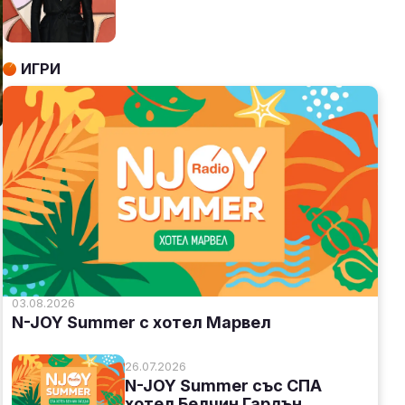
ИГРИ
03.08.2026
N-JOY Summer с хотел Марвел
26.07.2026
N-JOY Summer със СПА
хотел Белчин Гардън