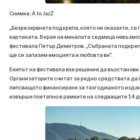
Снимка: A to JazZ
„Безрезервната подкрепа, която ни оказахте, се
картината. В края на миналата седмица невъзмо
фестивала Петър Димитров. „Събраната подкрепа 
ще си запазим емоцията и любовта ви“.
Екипът на фестивала взе решение да възстанови
Организаторите считат за редно средствата да 
липсващото финансиране за тазгодишното издан
извърши поетапно в рамките на следващите 14 д