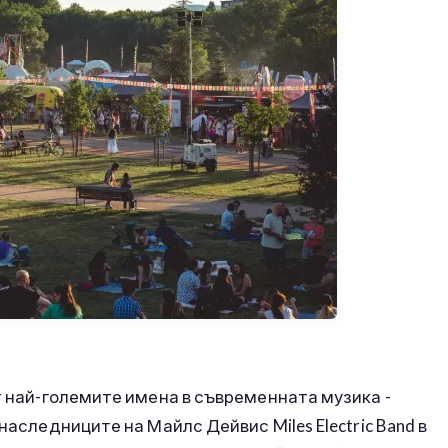
т най-големите имена в съвременната музика -
наследниците на Майлс Дейвис Miles Electric Band в