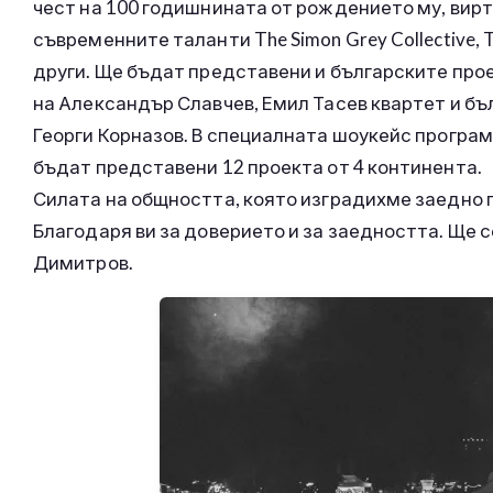
чест на 100 годишнината от рождението му, вирту
съвременните таланти The Simon Grey Collective, Tomo
други. Ще бъдат представени и българските проек
на Александър Славчев, Емил Тасев квартет и б
Георги Корназов. В специалната шоукейс програм
бъдат представени 12 проекта от 4 континента.
Силата на общността, която изградихме заедно пр
Благодаря ви за доверието и за заедността. Ще с
Димитров.