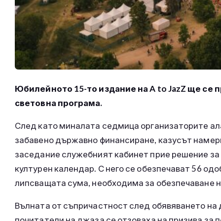
Юбилейното 15-то издание на A to JazZ ще се 
световна програма.
След като миналата седмица организаторите ала
забавено държавно финансиране, казусът намери
заседание служебният кабинет прие решение за
културен календар. С него се обезпечават 56 од
липсващата сума, необходима за обезпечаване на
Вълната от съпричастност след обявяването на
почитатели на джаза се отзоваха на призива за 