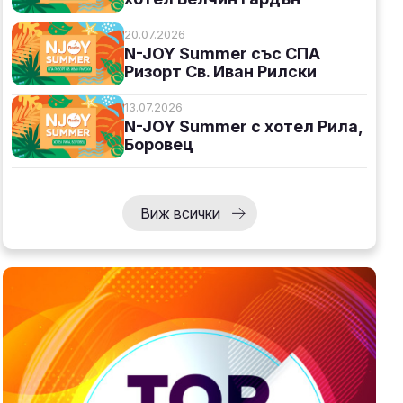
20.07.2026
N-JOY Summer със СПА
Ризорт Св. Иван Рилски
13.07.2026
N-JOY Summer с хотел Рила,
Боровец
Виж всички