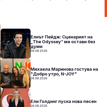
Над нещата с VenZy
14:00 - 17:00
Към предаването
СЛУШАЙ
Елиът Пейдж: Сценарият на
„The Odyssey“ ме остави без
думи
06.08.2026
Михаела Маринова гостува на
"Добро утро, N-JOY"
06.08.2026
Ели Голдинг пуска нова песен
06.08.2026