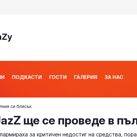
nZy
ИИ
ПОДКАСТИ
ГОСТИ
ГАЛЕРИЯ
ЗА НАС
лния си блясък
 JazZ ще се проведе в пъ
лармираха за критичен недостиг на средства, пор