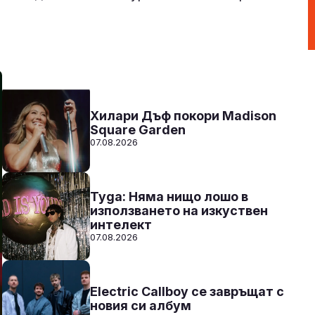
Радио N-JOY - Твоят ден. Твоята музика
15:00 - 20:00
Към предаването
СЛУШАЙ
Хилари Дъф покори Madison
Square Garden
07.08.2026
Tyga: Няма нищо лошо в
използването на изкуствен
интелект
07.08.2026
Electric Callboy се завръщат с
новия си албум