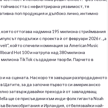
стойчивостта с нефилтрирана уязвимост, тя
ативна поп продукция и дълбоко лично, интимно
да, която оттогава надмина 195 милиона стриймвания
мпулсът продължи с проекта ѝ от февруари 2026 г. „a
iloveit“, който спечели номинация за American Music
Billboard Hot 100 и натрупа над 380 милиона
3 милиона TikTok създадени творби. Парчето в
о и на сцената. Наскоро тя завърши разпродаденото
 в Щатите, за да започне първото си американско
телно затвърждавайки прехода ѝ от завладяващ
Bella ще се присъедини към инди-фолк гиганта Noah
 във Великобритания и Ирландия, отбелязвайки най-