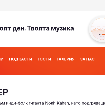
оят ден. Твоята музика
ИИ
ПОДКАСТИ
ГОСТИ
ГАЛЕРИЯ
ЗА НАС
EP
към инди-фолк гиганта Noah Kahan, като подгряващ