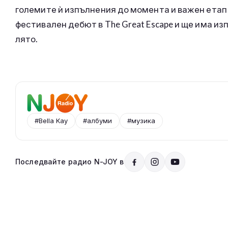
големите ѝ изпълнения до момента и важен етап 
фестивален дебют в The Great Escape и ще има изпъ
лято.
#Bella Kay
#албуми
#музика
Последвайте радио N-JOY в