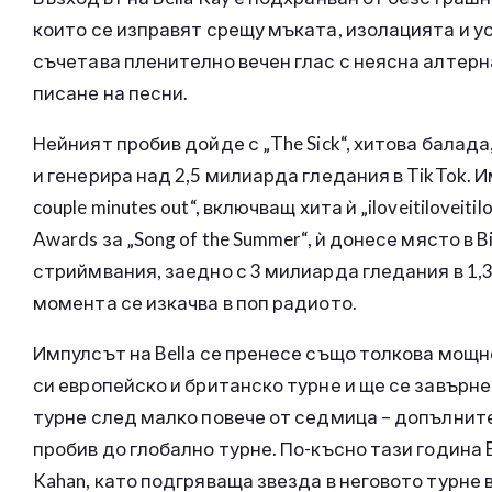
които се изправят срещу мъката, изолацията и у
съчетава пленително вечен глас с неясна алтерн
писане на песни.
Нейният пробив дойде с „The Sick“, хитова бала
и генерира над 2,5 милиарда гледания в TikTok. И
couple minutes out“, включващ хита ѝ „iloveitiloveit
Awards за „Song of the Summer“, ѝ донесе място в 
стриймвания, заедно с 3 милиарда гледания в 1,
момента се изкачва в поп радиото.
Импулсът на Bella се пренесе също толкова мощн
си европейско и британско турне и ще се завърне
турне след малко повече от седмица – допълни
пробив до глобално турне. По-късно тази година 
Kahan, като подгряваща звезда в неговото турне