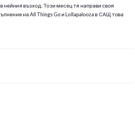
в нейния възход. Този месец тя направи своя
лнение на All Things Go и Lollapalooza в САЩ това