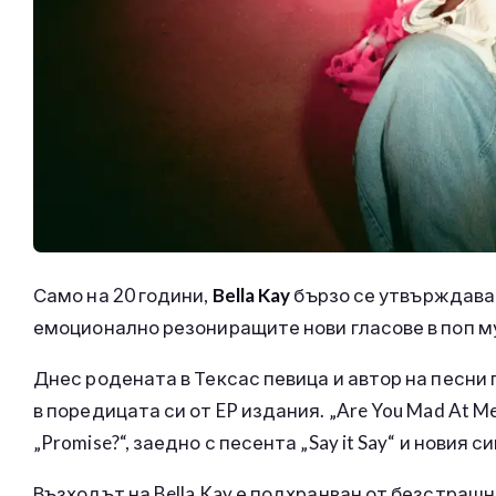
Само на 20 години,
Bella Kay
бързо се утвърждава 
емоционално резониращите нови гласове в поп м
Днес родената в Тексас певица и автор на песни
в поредицата си от EP издания. „Are You Mad At 
„Promise?“, заедно с песента „Say it Say“ и новия с
Възходът на Bella Kay е подхранван от безстраш