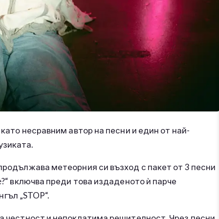
като несравним автор на песни и един от най-
узиката.
 продължава метеорния си възход с пакет от 3 песни
Me?“ включва преди това издаденото ѝ парче
ингъл „STOP“.
на честност и непоклатима решителност. Чрез песни,