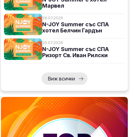
Марвел
26.07.2026
N-JOY Summer със СПА
хотел Белчин Гардън
20.07.2026
N-JOY Summer със СПА
Ризорт Св. Иван Рилски
Виж всички