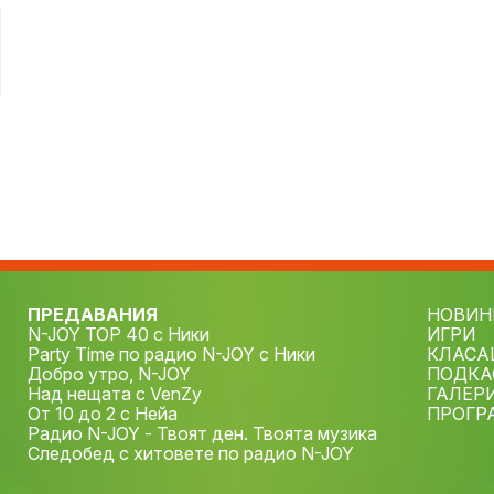
ПРЕДАВАНИЯ
НОВИН
N-JOY TOP 40 с Ники
ИГРИ
Party Time по радио N-JOY с Ники
КЛАСА
Добро утро, N-JOY
ПОДКА
Над нещата с VenZy
ГАЛЕР
От 10 до 2 с Нейа
ПРОГР
Радио N-JOY - Твоят ден. Твоята музика
Следобед с хитовете по радио N-JOY