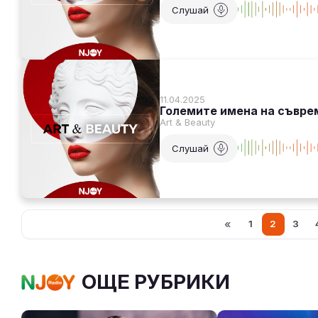
Слушай
11.04.2025
Големите имена на съвре
Art & Beauty
Слушай
«
1
2
3
ОЩЕ РУБРИКИ