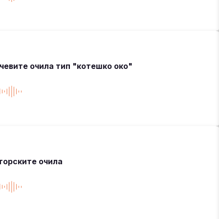
чевите очила тип "котешко око"
торските очила