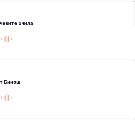
чевите очила
ет Бинош