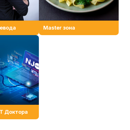
ревода
Master зона
IT Доктора