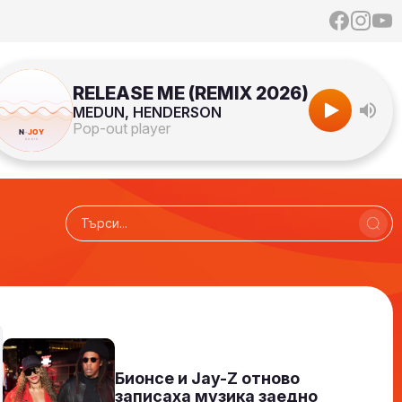
RELEASE ME (REMIX 2026)
MEDUN, HENDERSON
Pop-out player
N-JOY TOP 40 с Ники /повторение/
21:00 - 23:59
Към предаването
СЛУШАЙ
Бионсе и Jay-Z отново
записаха музика заедно