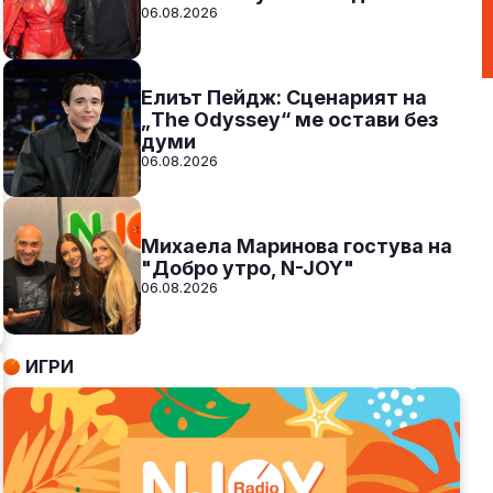
06.08.2026
Елиът Пейдж: Сценарият на
„The Odyssey“ ме остави без
думи
06.08.2026
Михаела Маринова гостува на
"Добро утро, N-JOY"
06.08.2026
ИГРИ