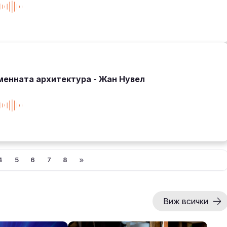
менната архитектура - Жан Нувел
»
4
5
6
7
8
Виж всички