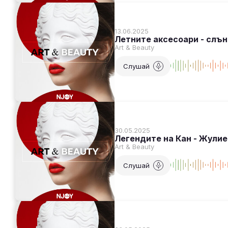
13.06.2025
Летните аксесоари - слън
Art & Beauty
Слушай
30.05.2025
Легендите на Кан - Жули
Art & Beauty
Слушай