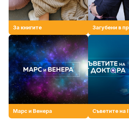
За книгите
Загубени в п
Марс и Венера
Съветите на 