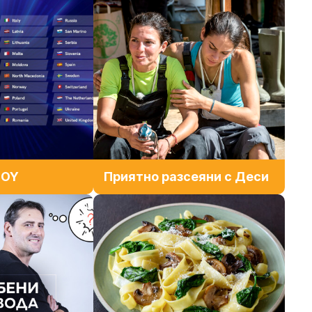
JOY
Приятно разсеяни с Деси