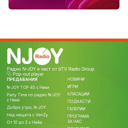
Радио N-JOY е част от bTV Radio Group
Pop-out player
НОВИНИ
ПРЕДАВАНИЯ
ИГРИ
N-JOY TOP 40 с Ники
КЛАСАЦИИ
Party Time по радио N-JOY
с Ники
ПОДКАСТИ
Добро утро, N-JOY
ГАЛЕРИИ
Над нещата с VenZy
ПРОГРАМА
ЗА НАС
От 10 до 2 с Нейа