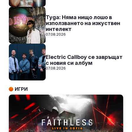
Tyga: Няма нищо лошо в
използването на изкуствен
интелект
07.08.2026
Electric Callboy се завръщат
с новия си албум
07.08.2026
ИГРИ