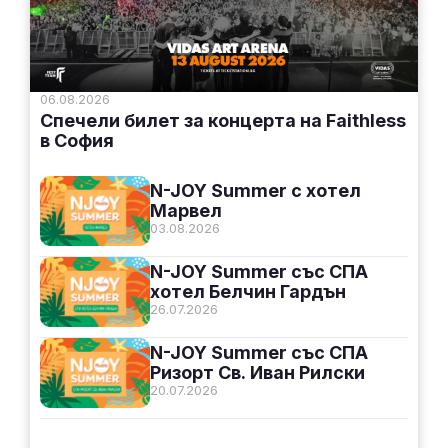
06.08.2026
Спечели билет за концерта на Faithless
в София
N-JOY Summer с хотел
Марвел
03.08.2026
N-JOY Summer със СПА
хотел Белчин Гардън
26.07.2026
N-JOY Summer със СПА
Ризорт Св. Иван Рилски
20.07.2026