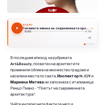
АУДИО
Големите имена на съвременната архитектура - Ренцо Пиано
0:00
4:43
N-JOY
В последния епизод на рубриката
Art&Beauty
, посветен на архитектите
променили облика на множество градове и
населени места по света,
Инспектор N-JOY
и
Марияна Митева
ни запознаха с италианеца
Ренцо Пиано - "Поетът на съвременната
архитектура".
Чуйте интересните факти за него в