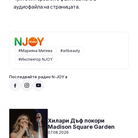
аудиофайла на страницата.
#Марияна Митева
#artbeauty
#Инспектор NJOY
Последвайте радио N-JOY в
Радио N-JOY - САМО ХИТОВЕ!
00:00 - 12:00
Към предаването
СЛУШАЙ
Хилари Дъф покори
Madison Square Garden
07.08.2026