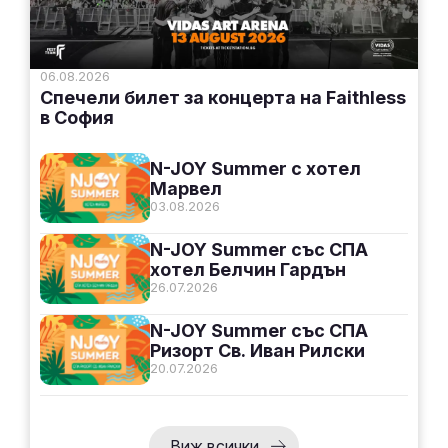
06.08.2026
Спечели билет за концерта на Faithless
в София
N-JOY Summer с хотел
Марвел
03.08.2026
N-JOY Summer със СПА
хотел Белчин Гардън
26.07.2026
N-JOY Summer със СПА
Ризорт Св. Иван Рилски
20.07.2026
Виж всички