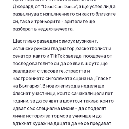
Джерард от “Dead Can Dance”, а ще успее ли да
развълнува с изпълнението си както близките
си, така и треньорите – зрителите ще
разберат в неделя вечерта.
Щастливо разведен самоук музикант,
истински римски гладиатор, баскетболист и
сенатор, както и TikTok звезда, поощрена от
последователите си да се яви в шоуто, ще
завладеят с гласовете, страстта и
настроението си голямата сцена на „Гласът
на България“. В новия епизод в неделя ще
блеснат участници, които са чакали цели пет
години, за да се явят в шоуто, и такива, които
идват със специална мисия – да споделят
лична история за тормоз в училище и да
вдъхнат кураж на децата да не се предават