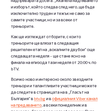
надпреварата досега. „Акапела надпяването“
и изборът, който следва след него, ще бъде
изключително труден и тежък не само за
самите участници, но и за всеки от
треньорите.
Как ще изглеждат отборите, с които
треньорите ще влязат в следващия
решителен етап на „вокалните двубои“ още
следващата неделя – ще стане ясно на
финала на епизода тази неделя от 20:00 ч. по
bTV.
Всичко ново и интересно около звездните
треньори и талантливите участници можете
да следите в страницата на в „Гласът на
България“ в
btv.bg
и в
официалния Viber канал
на предаването
, а всеки понеделник и в