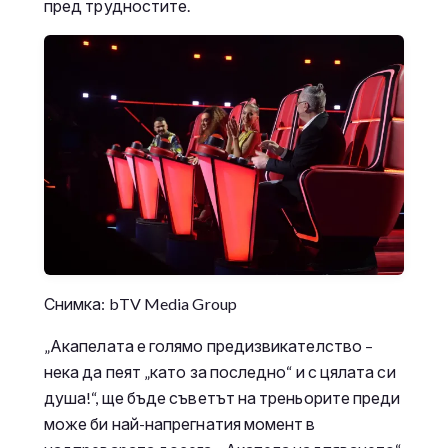
пред трудностите.
Снимка: bTV Media Group
„Акапелата е голямо предизвикателство –
нека да пеят „като за последно“ и с цялата си
душа!“, ще бъде съветът на треньорите преди
може би най-напрегнатия момент в