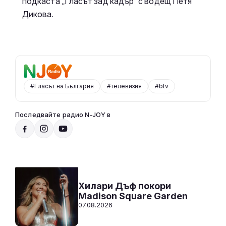
подкаста „Гласът зад кадър“ с водещ Петя
Дикова.
#Гласът на България
#телевизия
#btv
Последвайте радио N-JOY в
Радио N-JOY - Твоят ден. Твоята музика
12:00 - 00:00
Към предаването
СЛУШАЙ
Хилари Дъф покори
Madison Square Garden
07.08.2026