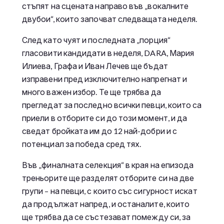
стъпят на сцената направо във „вокалните
двубои“, които започват следващата неделя.
След като чуят и последната „порция“
гласовити кандидати в неделя, DARA, Мария
Илиева, Графа и Иван Лечев ще бъдат
изправени пред изключително напрегнат и
много важен избор. Те ще трябва да
прегледат за последно всички певци, които са
приели в отборите си до този момент, и да
сведат бройката им до 12 най-добри и с
потенциал за победа сред тях.
Във „финалната селекция“ в края на епизода
треньорите ще разделят отборите си на две
групи – на певци, с които със сигурност искат
да продължат напред, и останалите, които
ще трябва да се състезават помежду си, за