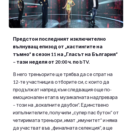
Предстои последният изключително
вълнуващ епизод от „кастингите на
тъмно“ в сезон 11 на „Гласът на България“
– тази неделя от 20:00 ч. по bTV.
В него треньорите ще трябва да се спрат на
12-те участници в отборите си, с които да
продължат напред към следващия още по-
емоционален етап в музикалната надпревара
– този на „вокалните двубои“. Единствено
изпълнителите, получили „супер пас бутон“ от
четиримата треньори, имат „имунитет“ и няма
да участват във „финалната селекция“, а ще