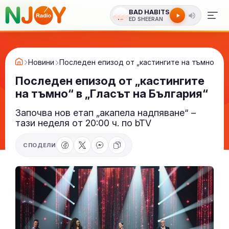
BAD HABITS
ED SHEERAN
Новини
Последен епизод от „кастингите на тъмно“ в „
Последен епизод от „кастингите
на тъмно“ в „Гласът на България“
Започва нов етап „акапела надпяване“ –
тази неделя от 20:00 ч. по bTV
СПОДЕЛИ