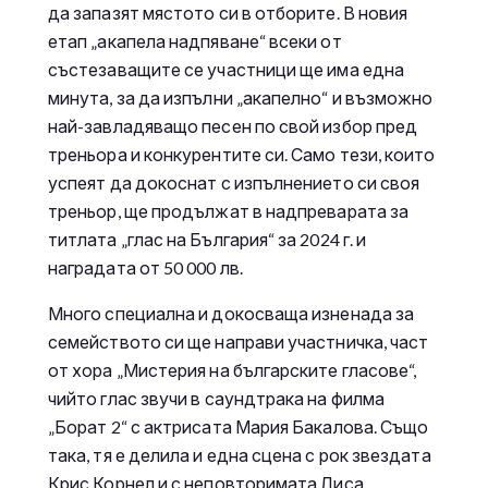
да запазят мястото си в отборите. В новия
етап „акапела надпяване“ всеки от
състезаващите се участници ще има една
минута, за да изпълни „акапелно“ и възможно
най-завладяващо песен по свой избор пред
треньора и конкурентите си. Само тези, които
успеят да докоснат с изпълнението си своя
треньор, ще продължат в надпреварата за
титлата „глас на България“ за 2024 г. и
наградата от 50 000 лв.
Много специална и докосваща изненада за
семейството си ще направи участничка, част
от хора „Мистерия на българските гласове“,
чийто глас звучи в саундтрака на филма
„Борат 2“ с актрисата Мария Бакалова. Също
така, тя е делила и една сцена с рок звездата
Крис Корнел и с неповторимата Лиса