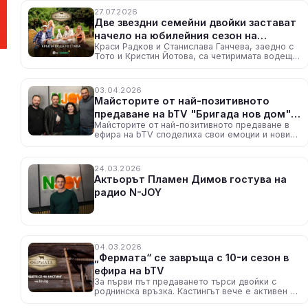
27.07.2026
Две звездни семейни двойки застават
начело на юбилейния сезон на
Краси Радков и Станислава Ганчева, заедно с
„Фермата“
Тото и Кристин Йотова, са четиримата водещи
на предаването – тази есен по bTV
03.04.2026
Майсторите от най-позитивното
предаване на bTV "Бригада нов дом"
Майсторите от най-позитивното предаване в
гостуваха на радио N-JOY
ефира на bTV споделиха свои емоции и новини
около стартиралия вече нов сезон на
телевизионното предаване
24.03.2026
Актьорът Пламен Димов гостува на
радио N-JOY
04.03.2026
„Фермата“ се завръща с 10-и сезон в
ефира на bTV
За първи път предаването търси двойки с
роднинска връзка. Кастингът вече е активен на
btv.bg