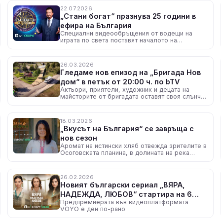
22.07.2026
„Стани богат“ празнува 25 години в
ефира на България
Специални видеообръщения от водещи на
играта по света поставят началото на
празничния сезон
26.03.2026
Гледаме нов епизод на „Бригада Нов
дом“ в петък от 20:00 ч. по bTV
Актьори, приятели, художник и децата на
майсторите от бригадата оставят своя слънчев
отпечатък в градина Вдъхновение
18.03.2026
„Вкусът на България“ се завръща с
нов сезон
Аромат на истински хляб отвежда зрителите в
Осоговската планина, в долината на река
Еремийска
26.02.2026
Новият български сериал „ВЯРА,
НАДЕЖДА, ЛЮБОВ“ стартира на 6
Предпремиерата във видеоплатформата
март по bTV
VOYO е ден по-рано