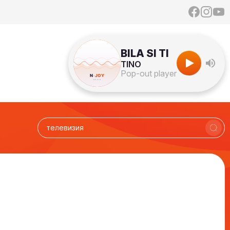
BILA SI TI
TINO
Pop-out player