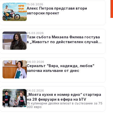
15.06.2026
Алекс Петров представя втори
авторски проект
25.03.2026
Тази събота Михаела Филева гостува
в „Животът по действителен случай“
по bTV
06.03.2026
Сериалът "Вяра, надежда, любов"
започва излъчване от днес
24.02.2026
„Моята кухня е номер едно“ стартира
на 28 февруари в ефира на bTV
15 кулинарни двойки влизат в състезание за 75
000 евро