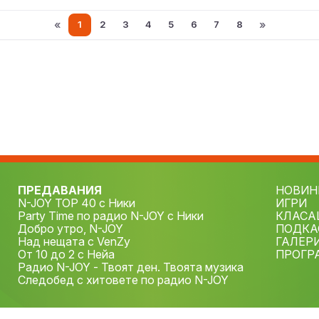
«
»
1
2
3
4
5
6
7
8
ПРЕДАВАНИЯ
НОВИН
N-JOY TOP 40 с Ники
ИГРИ
Party Time по радио N-JOY с Ники
КЛАСА
Добро утро, N-JOY
ПОДКА
Над нещата с VenZy
ГАЛЕР
От 10 до 2 с Нейа
ПРОГР
Радио N-JOY - Твоят ден. Твоята музика
Следобед с хитовете по радио N-JOY