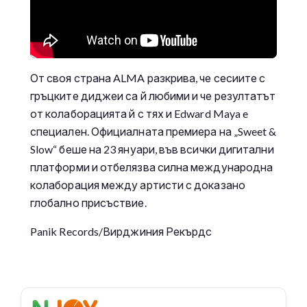
От своя страна ALMA разкрива, че сесиите с
гръцките диджеи са й любими и че резултатът
от колаборацията й с тях и Edward Maya e
специален. Официалната премиера на „Sweet &
Slow“ беше на 23 януари, във всички дигитални
платформи и отбелязва силна международна
колаборация между артисти с доказано
глобално присъствие.
Panik Records/Вирджиния Рекърдс