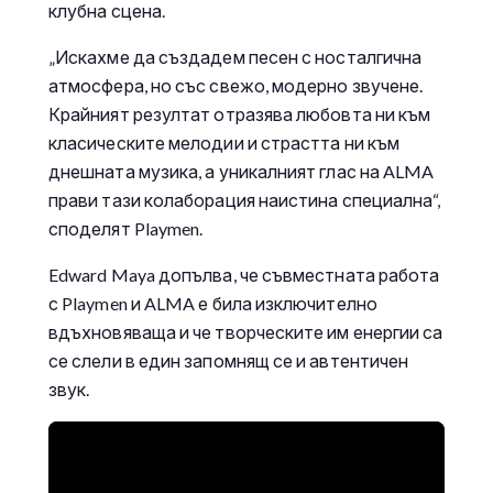
клубна сцена.
„Искахме да създадем песен с носталгична
атмосфера, но със свежо, модерно звучене.
Крайният резултат отразява любовта ни към
класическите мелодии и страстта ни към
днешната музика, а уникалният глас на ALMA
прави тази колаборация наистина специална“,
споделят Playmen.
Edward Maya допълва, че съвместната работа
с Playmen и ALMA е била изключително
вдъхновяваща и че творческите им енергии са
се слели в един запомнящ се и автентичен
звук.