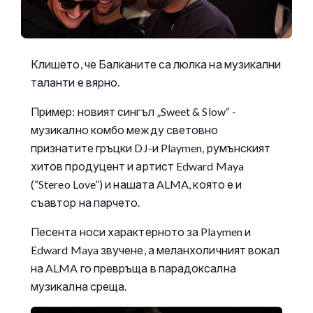
Клишето, че Балканите са люлка на музикални
таланти е вярно.
Пример: новият сингъл „Sweet & Slow“ -
музикално комбо между световно
признатите гръцки DJ-и Playmen, румънският
хитов продуцент и артист Edward Maya
(“Stereo Love”) и нашата ALMA, която е и
съавтор на парчето.
Песента носи характерното за Playmen и
Edward Maya звучене, а меланхоличният вокал
на ALMA го превръща в парадоксална
музикална среща.