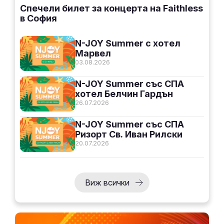
Спечели билет за концерта на Faithless
в София
N-JOY Summer с хотел
Марвел
03.08.2026
N-JOY Summer със СПА
хотел Белчин Гардън
26.07.2026
N-JOY Summer със СПА
Ризорт Св. Иван Рилски
20.07.2026
Виж всички