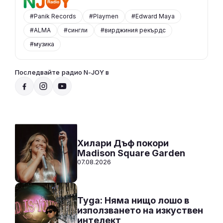
#Panik Records
#Playmen
#Edward Maya
#ALMA
#сингли
#вирджиния рекърдс
#музика
Последвайте радио N-JOY в
Радио N-JOY - САМО ХИТОВЕ!
00:00 - 12:00
Към предаването
СЛУШАЙ
Хилари Дъф покори
Madison Square Garden
07.08.2026
Tyga: Няма нищо лошо в
използването на изкуствен
интелект