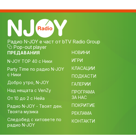
Радио N-JOY е част от bTV Radio Group
Pop-out player
НОВИНИ
ПРЕДАВАНИЯ
ИГРИ
N-JOY TOP 40 с Ники
КЛАСАЦИИ
Party Time по радио N-JOY
с Ники
ПОДКАСТИ
Добро утро, N-JOY
ГАЛЕРИИ
Над нещата с VenZy
ПРОГРАМА
ЗА НАС
От 10 до 2 с Нейа
ПОКРИТИЕ
Радио N-JOY - Твоят ден.
Твоята музика
РЕКЛАМА
Следобед с хитовете по
КОНТАКТИ
радио N-JOY