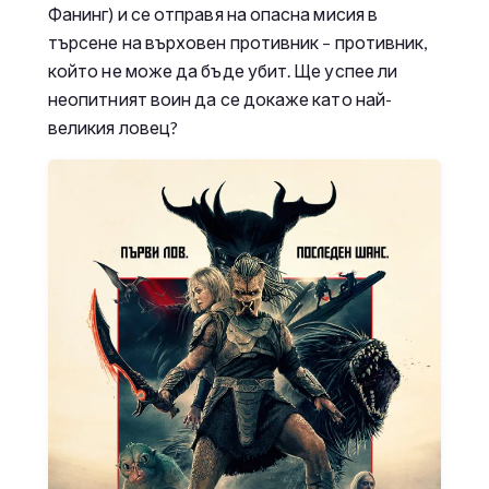
Фанинг) и се отправя на опасна мисия в
търсене на върховен противник – противник,
който не може да бъде убит. Ще успее ли
неопитният воин да се докаже като най-
великия ловец?