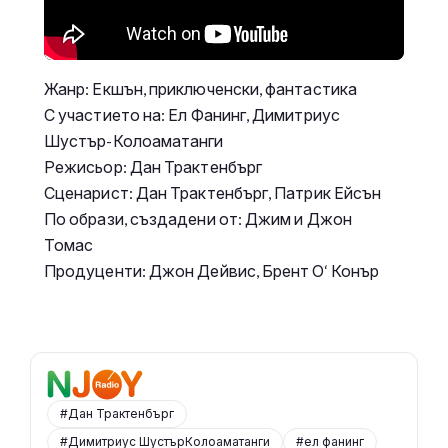
Жанр: Екшън, приключенски, фантастика
С участието на: Ел Фанинг, Димитриус
Шустър-Колоаматанги
Режисьор: Дан Трактенбърг
Сценарист: Дан Трактенбърг, Патрик Ейсън
По образи, създадени от: Джим и Джон
Томас
Продуценти: Джон Дейвис, Брент О‘ Конър
#Дан Трактенбърг
#Димитриус ШустърКолоаматанги
#ел фанинг