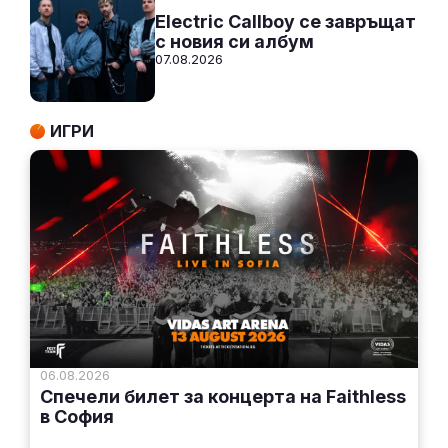
Electric Callboy се завръщат
с новия си албум
07.08.2026
ИГРИ
06.08.2026
Спечели билет за концерта на Faithless
в София