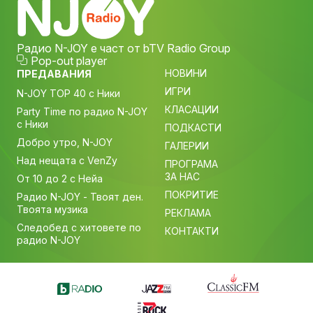
Радио N-JOY е част от bTV Radio Group
Pop-out player
НОВИНИ
ПРЕДАВАНИЯ
ИГРИ
N-JOY TOP 40 с Ники
КЛАСАЦИИ
Party Time по радио N-JOY
с Ники
ПОДКАСТИ
Добро утро, N-JOY
ГАЛЕРИИ
Над нещата с VenZy
ПРОГРАМА
ЗА НАС
От 10 до 2 с Нейа
ПОКРИТИЕ
Радио N-JOY - Твоят ден.
Твоята музика
РЕКЛАМА
Следобед с хитовете по
КОНТАКТИ
радио N-JOY