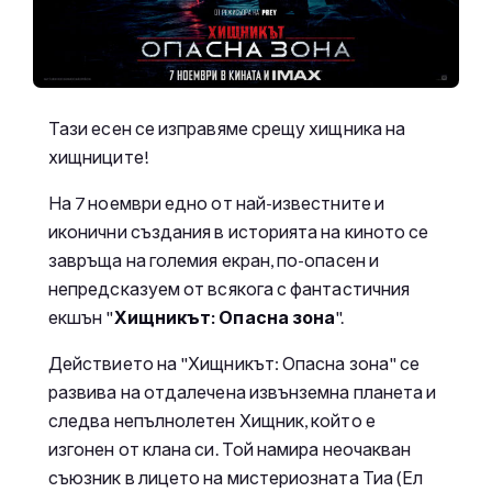
Тази есен се изправяме срещу хищника на
хищниците!
На 7 ноември едно от най-известните и
иконични създания в историята на киното се
завръща на големия екран, по-опасен и
непредсказуем от всякога с фантастичния
екшън "
Хищникът: Опасна зона
".
Действието на "Хищникът: Опасна зона" се
развива на отдалечена извънземна планета и
следва непълнолетен Хищник, който е
изгонен от клана си. Той намира неочакван
съюзник в лицето на мистериозната Тиа (Ел