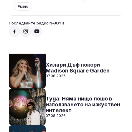
#кино
Последвайте радио N-JOY в
Радио N-JOY - Твоят ден. Твоята музика
12:00 - 00:00
Към предаването
СЛУШАЙ
Хилари Дъф покори
Madison Square Garden
07.08.2026
Tyga: Няма нищо лошо в
използването на изкуствен
интелект
07.08.2026