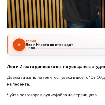
АУДИО
Лео и Играта ни отвеждат
0:00
Лео и Играта донесоха лятно усещане в студио
Двамата изпълнители гостуваха в шоуто "От 10 д
на песента.
Чуйте разговора в аудиофайла на страницата.