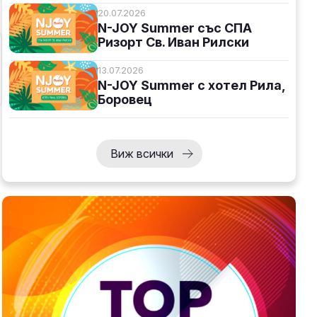
20.07.2026
N-JOY Summer със СПА
Ризорт Св. Иван Рилски
13.07.2026
N-JOY Summer с хотел Рила,
Боровец
Виж всички