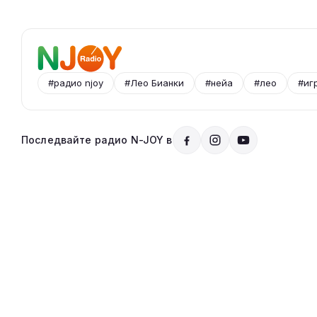
#радио njoy
#Лео Бианки
#нейа
#лео
#иг
Последвайте радио N-JOY в