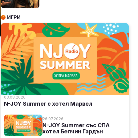
ИГРИ
03.08.2026
N-JOY Summer с хотел Марвел
26.07.2026
N-JOY Summer със СПА
хотел Белчин Гардън