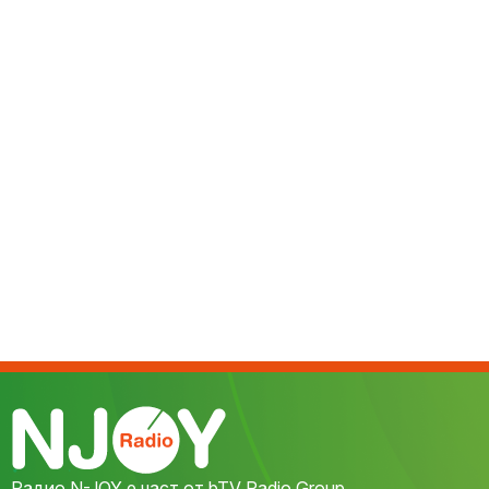
Радио N-JOY е част от bTV Radio Group