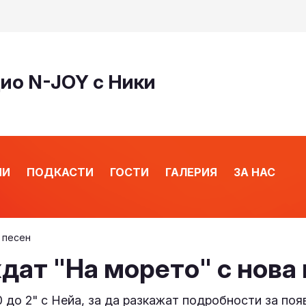
дио N-JOY с Ники
ИИ
ПОДКАСТИ
ГОСТИ
ГАЛЕРИЯ
ЗА НАС
 песен
дат "На морето" с нова
 до 2" с Нейа, за да разкажат подробности за поя