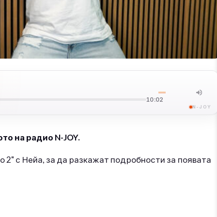
10:02
N-JOY
то на радио N-JOY.
о 2" с Нейа, за да разкажат подробности за появата