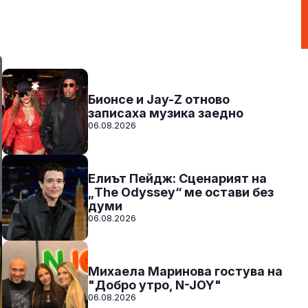
Party Time по радио N-JOY с Ники
17:00 - 20:00
Към предаването
СЛУШАЙ
Бионсе и Jay-Z отново
записаха музика заедно
06.08.2026
Елиът Пейдж: Сценарият на
„The Odyssey“ ме остави без
думи
06.08.2026
Михаела Маринова гостува на
"Добро утро, N-JOY"
06.08.2026