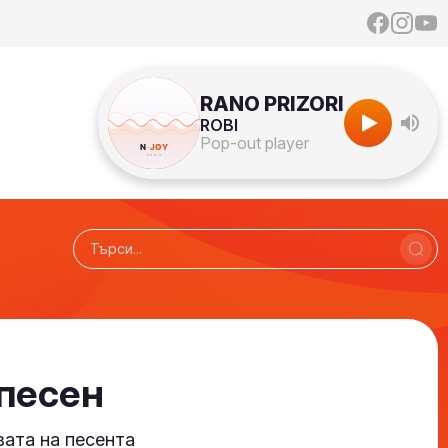
RANO PRIZORI
ROBI
Pop-out player
 песен
вата на песента