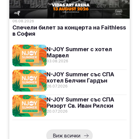
06.08.2026
Спечели билет за концерта на Faithless
в София
N-JOY Summer с хотел
Марвел
03.08.2026
N-JOY Summer със СПА
хотел Белчин Гардън
26.07.2026
N-JOY Summer със СПА
Ризорт Св. Иван Рилски
20.07.2026
Виж всички