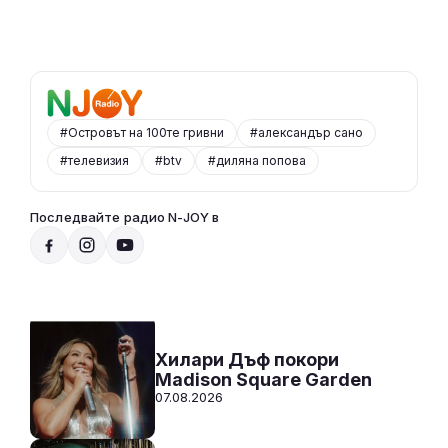
#Островът на 100те гривни
#александър сано
#телевизия
#btv
#диляна попова
Последвайте радио N-JOY в
Радио N-JOY - Твоят ден. Твоята музика
20:00 - 00:00
Към предаването
СЛУШАЙ
Хилари Дъф покори
Madison Square Garden
07.08.2026