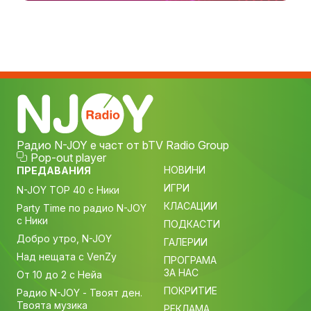
Радио N-JOY е част от bTV Radio Group
Pop-out player
НОВИНИ
ПРЕДАВАНИЯ
ИГРИ
N-JOY TOP 40 с Ники
КЛАСАЦИИ
Party Time по радио N-JOY
с Ники
ПОДКАСТИ
Добро утро, N-JOY
ГАЛЕРИИ
Над нещата с VenZy
ПРОГРАМА
ЗА НАС
От 10 до 2 с Нейа
ПОКРИТИЕ
Радио N-JOY - Твоят ден.
Твоята музика
РЕКЛАМА