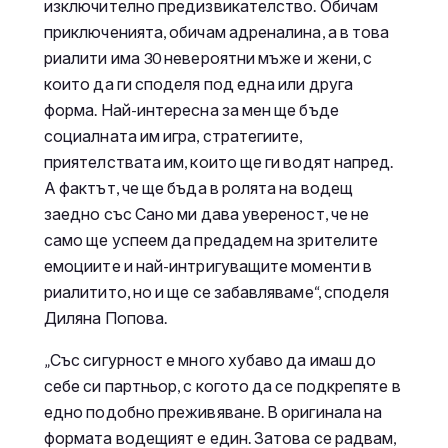
изключително предизвикателство. Обичам
приключенията, обичам адреналина, а в това
риалити има 30 невероятни мъже и жени, с
които да ги споделя под една или друга
форма. Най-интересна за мен ще бъде
социалната им игра, стратегиите,
приятелствата им, които ще ги водят напред.
А фактът, че ще бъда в ролята на водещ
заедно със Сано ми дава увереност, че не
само ще успеем да предадем на зрителите
емоциите и най-интригуващите моменти в
риалитито, но и ще се забавляваме“, споделя
Диляна Попова.
„Със сигурност е много хубаво да имаш до
себе си партньор, с когото да се подкрепяте в
едно подобно преживяване. В оригинала на
формата водещият е един. Затова се радвам,