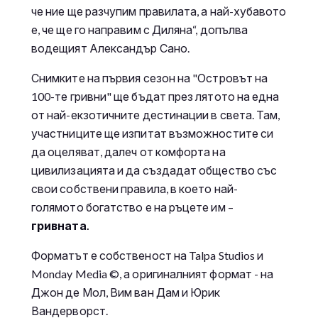
че ние ще разчупим правилата, а най-хубавото
е, че ще го направим с Диляна“, допълва
водещият Александър Сано.
Снимките на първия сезон на "Островът на
100-те гривни" ще бъдат през лятото на една
от най-екзотичните дестинации в света. Там,
участниците ще изпитат възможностите си
да оцеляват, далеч от комфорта на
цивилизацията и да създадат общество със
свои собствени правила, в което най-
голямото богатство е на ръцете им –
гривната.
Форматът е собственост на Talpa Studios и
Monday Media ©, а оригиналният формат - на
Джон де Мол, Вим ван Дам и Юрик
Вандерворст.