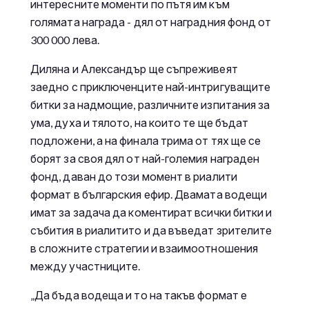
интересните моменти по пътя им към
голямата награда - дял от наградния фонд от
300 000 лева.
Диляна и Александър ще съпреживеят
заедно с приключенците най-интригуващите
битки за надмощие, различните изпитания за
ума, духа и тялото, на които те ще бъдат
подложени, а на финала трима от тях ще се
борят за своя дял от най-големия награден
фонд, даван до този момент в риалити
формат в българския ефир. Двамата водещи
имат за задача да коментират всички битки и
събития в риалитито и да въведат зрителите
в сложните стратегии и взаимоотношения
между участниците.
„Да бъда водеща и то на такъв формат е