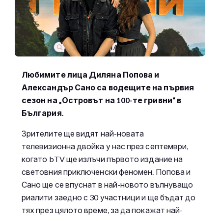
Любимите лица Диляна Попова и
Александър Сано са водещите на първия
сезон на „Островът на 100-те гривни“ в
България.
Зрителите ще видят най-новата
телевизионна двойка у нас през септември,
когато bTV ще излъчи първото издание на
световния приключенски феномен. Попова и
Сано ще се впуснат в най-новото вълнуващо
риалити заедно с 30 участници и ще бъдат до
тях през цялото време, за да покажат най-