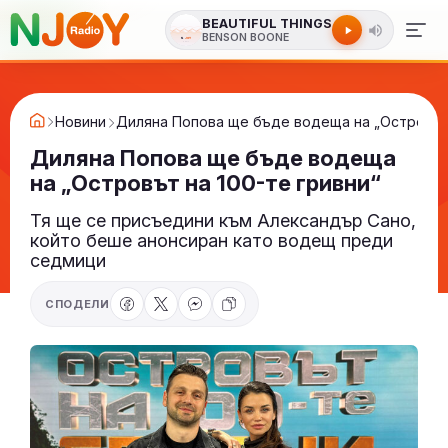
BEAUTIFUL THINGS
BENSON BOONE
Новини
Диляна Попова ще бъде водеща на „Островът 
Диляна Попова ще бъде водеща
на „Островът на 100-те гривни“
Тя ще се присъедини към Александър Сано,
който беше анонсиран като водещ преди
седмици
СПОДЕЛИ