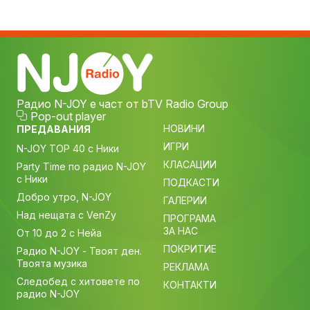
Радио N-JOY е част от bTV Radio Group
Pop-out player
НОВИНИ
ПРЕДАВАНИЯ
ИГРИ
N-JOY TOP 40 с Ники
КЛАСАЦИИ
Party Time по радио N-JOY
с Ники
ПОДКАСТИ
Добро утро, N-JOY
ГАЛЕРИИ
Над нещата с VenZy
ПРОГРАМА
ЗА НАС
От 10 до 2 с Нейа
ПОКРИТИЕ
Радио N-JOY - Твоят ден.
Твоята музика
РЕКЛАМА
Следобед с хитовете по
КОНТАКТИ
радио N-JOY