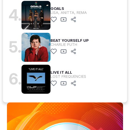
4.
GOALS
LISA, ANITTA, REMA
5.
BEAT YOURSELF UP
CHARLIE PUTH
6.
LIVE IT ALL
LOST FREQUENCIES