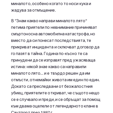
миналото, особено когато то носи кука и
жадува за отмъщение.
В "Знам какво направи миналото лято"
петима приятели по невнимание причиняват
смъртоносна автомобилна катастрофа, но
вместо да си понесат последствията, те
прикриват инцидента и сключват договор да
го пазят в тайна. Година по-късно те са
принудени да се изправят пред ужасяваща
истина: някой знае какво са направили
миналото лято… и е твърдо решен да им
отмъсти, отнемайки живота им един по един.
Докато са преследвани от безжалостния
убиец, приятелите откриват, че същото нещо
се е случвало и преди, и се обръщат за помощ
към двама оцелели от легендарното клане в
Саутпорт през 1997 г.