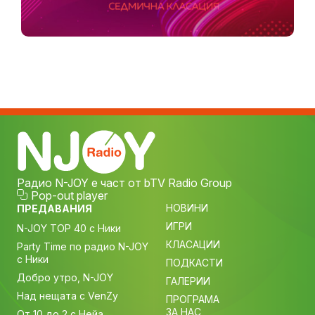
Радио N-JOY е част от bTV Radio Group
Pop-out player
НОВИНИ
ПРЕДАВАНИЯ
ИГРИ
N-JOY TOP 40 с Ники
КЛАСАЦИИ
Party Time по радио N-JOY
с Ники
ПОДКАСТИ
Добро утро, N-JOY
ГАЛЕРИИ
Над нещата с VenZy
ПРОГРАМА
ЗА НАС
От 10 до 2 с Нейа