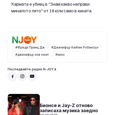
Кармата е убиец в "Знам какво направи
миналото лято" от 18 юли само в кината.
#Фреди Принц Дж
#Дженифър Кейтин Робинсън
#дженифър лов хюит
#кино
Последвайте радио N-JOY в
Радио N-JOY - Твоят ден. Твоята музика
20:00 - 07:00
Към предаването
СЛУШАЙ
Бионсе и Jay-Z отново
записаха музика заедно