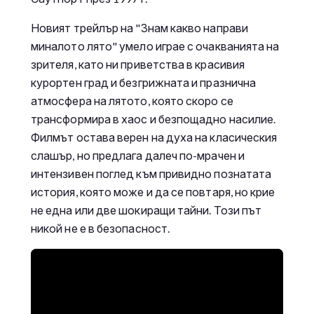
Новият трейлър на "Знам какво направи
миналото лято" умело играе с очакванията на
зрителя, като ни приветства в красивия
курортен град и безгрижната и празнична
атмосфера на лятото, която скоро се
трансформира в хаос и безпощадно насилие.
Филмът остава верен на духа на класическия
слашър, но предлага далеч по-мрачен и
интензивен поглед към привидно познатата
история, която може и да се повтаря, но крие
не една или две шокиращи тайни. Този път
никой не е в безопасност.