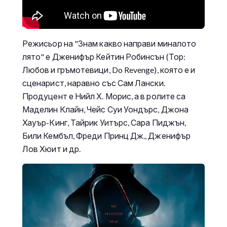
Режисьор на "Знам какво направи миналото
лято" е Дженифър Кейтин Робинсън (Тор:
Любов и гръмотевици, Do Revenge), която е и
сценарист, наравно със Сам Лански.
Продуцент е Нийл Х. Морис, а в ролите са
Маделин Клайн, Чейс Суи Уондърс, Джона
Хауър-Кинг, Тайрик Уитърс, Сара Пиджън,
Били Кембъл, Фреди Принц Дж., Дженифър
Лов Хюит и др.