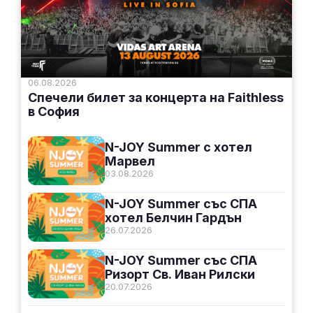
06.08.2026
Спечели билет за концерта на Faithless
в София
N-JOY Summer с хотел
Марвел
03.08.2026
N-JOY Summer със СПА
хотел Белчин Гардън
26.07.2026
N-JOY Summer със СПА
Ризорт Св. Иван Рилски
20.07.2026