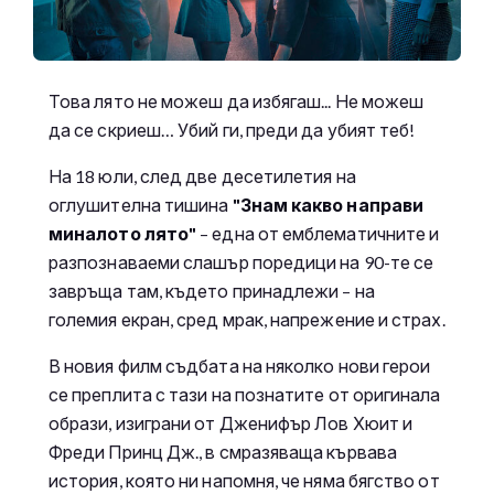
Това лято не можеш да избягаш... Не можеш
да се скриеш… Убий ги, преди да убият теб!
На 18 юли, след две десетилетия на
оглушителна тишина
"Знам какво направи
миналото лято"
– една от емблематичните и
разпознаваеми слашър поредици на 90-те се
завръща там, където принадлежи – на
големия екран, сред мрак, напрежение и страх.
В новия филм съдбата на няколко нови герои
се преплита с тази на познатите от оригинала
образи, изиграни от Дженифър Лов Хюит и
Фреди Принц Дж., в смразяваща кървава
история, която ни напомня, че няма бягство от