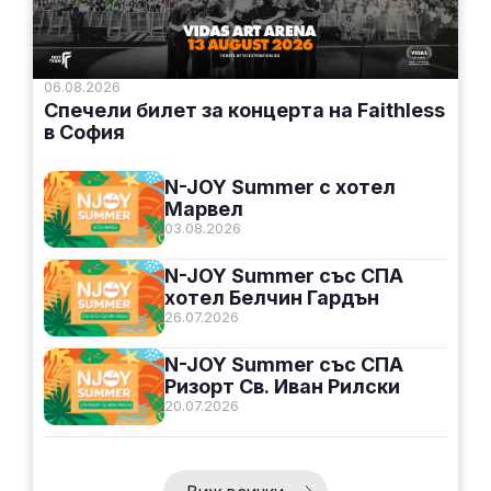
06.08.2026
Спечели билет за концерта на Faithless
в София
N-JOY Summer с хотел
Марвел
03.08.2026
N-JOY Summer със СПА
хотел Белчин Гардън
26.07.2026
N-JOY Summer със СПА
Ризорт Св. Иван Рилски
20.07.2026