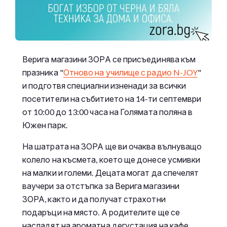
Верига магазини ЗОРА се присъединява към
празника "
Отново на училище с радио N-JOY
"
и подготвя специални изненади за всички
посетители на събитието на 14-ти септември
от 10:00 до 13:00 часа на Голямата поляна в
Южен парк.
На шатрата на ЗОРА ще ви очаква вълнуващо
колело на късмета, което ще донесе усмивки
на малки и големи. Децата могат да спечелят
ваучери за отстъпка за Верига магазини
ЗОРА, както и да получат страхотни
подаръци на място. А родителите ще се
насладят на ароматна дегустация на кафе