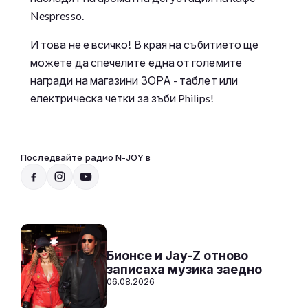
Nespresso.
И това не е всичко! В края на събитието ще
можете да спечелите една от големите
награди на магазини ЗОРА - таблет или
електрическа четки за зъби Philips!
Последвайте радио N-JOY в
Радио N-JOY - Твоят ден. Твоята музика
20:00 - 07:00
Към предаването
СЛУШАЙ
Бионсе и Jay-Z отново
записаха музика заедно
06.08.2026