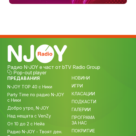
Радио N-JOY е част от bTV Radio Group
Pop-out player
НОВИНИ
ПРЕДАВАНИЯ
ИГРИ
N-JOY TOP 40 с Ники
КЛАСАЦИИ
Party Time по радио N-JOY
с Ники
ПОДКАСТИ
Добро утро, N-JOY
ГАЛЕРИИ
Над нещата с VenZy
ПРОГРАМА
ЗА НАС
От 10 до 2 с Нейа
ПОКРИТИЕ
Радио N-JOY - Твоят ден.