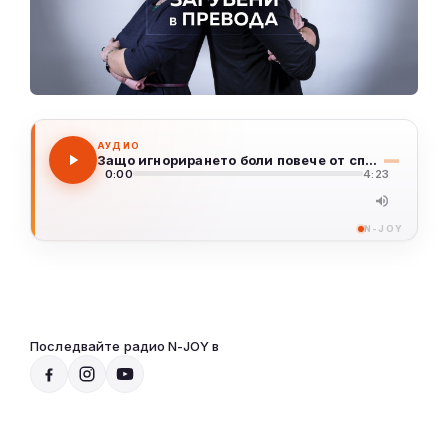
АУДИО
Защо игнорирането боли повече от спора? Част 2
0:00
4:23
N-JOY
Последвайте радио N-JOY в
Към предаванията