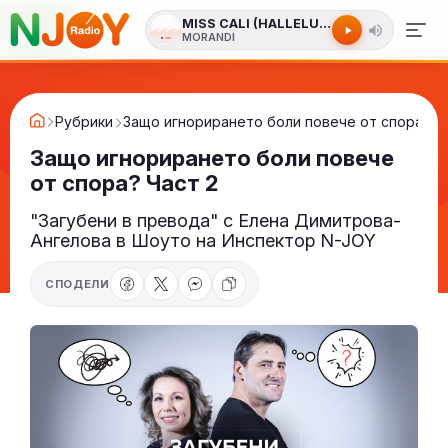
MISS CALI (HALLELUJAH)
MORANDI
Рубрики
Защо игнорирането боли повече от спора? Ч
Защо игнорирането боли повече
от спора? Част 2
"Загубени в превода" с Елена Димитрова-
Ангелова в Шоуто на Инспектор N-JOY
СПОДЕЛИ