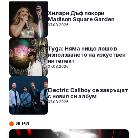
СЛУШАЙ
Хилари Дъф покори
Madison Square Garden
07.08.2026
Tyga: Няма нищо лошо в
използването на изкуствен
интелект
07.08.2026
Electric Callboy се завръщат
с новия си албум
07.08.2026
ИГРИ