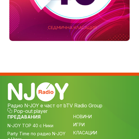
Радио N-JOY е част от bTV Radio Group
Pop-out player
НОВИНИ
ПРЕДАВАНИЯ
ИГРИ
N-JOY TOP 40 с Ники
КЛАСАЦИИ
Party Time по радио N-JOY