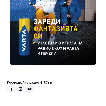
Последвайте радио N-JOY в
Радио N-JOY - Твоят ден. Твоята музика
12:00 - 00:00
Към предаването