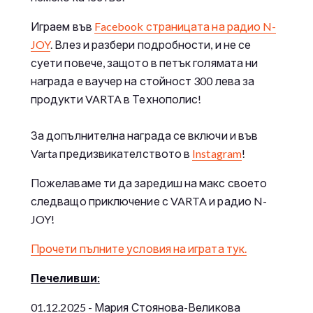
Играем във
Facebook страницата на радио N-
JOY
. Влез и разбери подробности, и не се
суети повече, защото в петък голямата ни
награда е ваучер на стойност 300 лева за
продукти VARTA в Технополис!
За допълнителна награда се включи и във
Varta предизвикателството в
Instagram
!
Пожелаваме ти да заредиш на макс своето
следващо приключение с VARTA и радио N-
JOY!
Прочети пълните условия на играта тук.
Печеливши:
01.12.2025 - Мария Стоянова-Великова