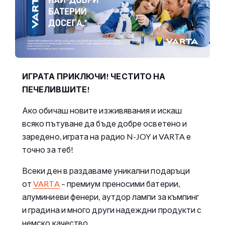
ИГРАТА ПРИКЛЮЧИ! ЧЕСТИТО НА
ПЕЧЕЛИВШИТЕ!
Ако обичаш новите изживявания и искаш
всяко пътуване да бъде добре осветено и
заредено, играта на радио N-JOY и VARTA е
точно за теб!
Всеки ден в раздаваме уникални подаръци
от
VARTA
– премиум преносими батерии,
алуминиеви фенери, аутдор лампи за къмпинг
и градина и много други надеждни продукти с
немско качество.