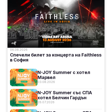
06.08.2026
Спечели билет за концерта на Faithless
в София
N-JOY Summer с хотел
Марвел
03.08.2026
N-JOY Summer със СПА
хотел Белчин Гардън
26.07.2026