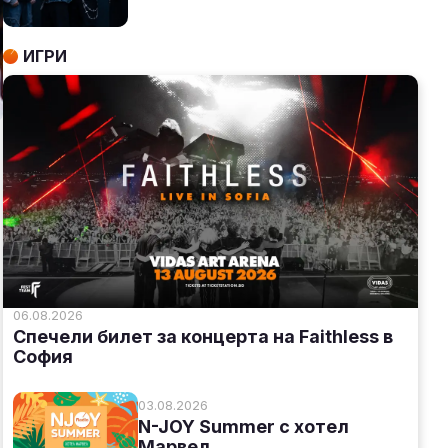
ИГРИ
06.08.2026
Спечели билет за концерта на Faithless в
София
03.08.2026
N-JOY Summer с хотел
Марвел