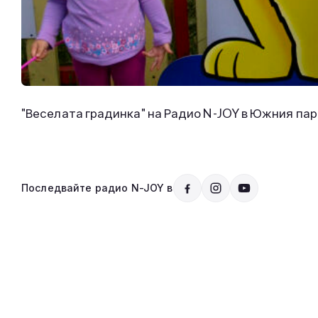
"Веселата градинка" на Радио N-JOY в Южния пар
Последвайте радио N-JOY в