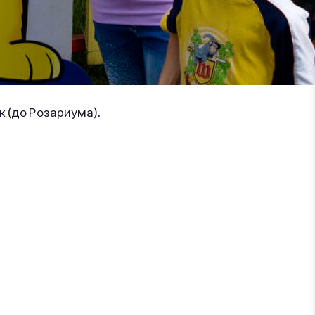
к (до Розариума).