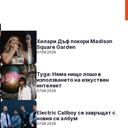
Радио N-JOY - Твоят ден. Твоята музика!
00:00 - 12:00
Към предаването
СЛУШАЙ
Хилари Дъф покори Madison
Square Garden
07.08.2026
Tyga: Няма нищо лошо в
използването на изкуствен
интелект
07.08.2026
Electric Callboy се завръщат с
новия си албум
07.08.2026