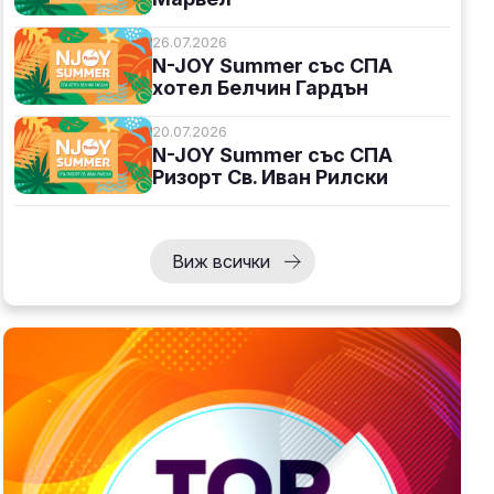
26.07.2026
N-JOY Summer със СПА
хотел Белчин Гардън
20.07.2026
N-JOY Summer със СПА
Ризорт Св. Иван Рилски
Виж всички