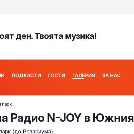
оят ден. Твоята музика!
ИИ
ПОДКАСТИ
ГОСТИ
ГАЛЕРИЯ
ЗА НАС
я парк
на Радио N-JOY в Южния
парк (до Розариума).