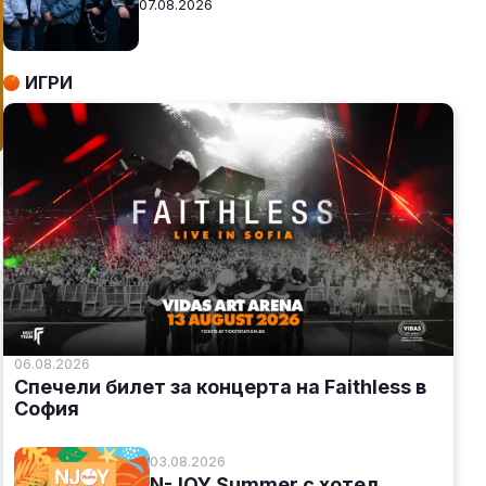
07.08.2026
ИГРИ
06.08.2026
Спечели билет за концерта на Faithless в
София
03.08.2026
N-JOY Summer с хотел