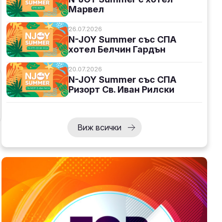
Марвел
26.07.2026
N-JOY Summer със СПА
хотел Белчин Гардън
20.07.2026
N-JOY Summer със СПА
Ризорт Св. Иван Рилски
Виж всички