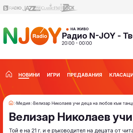
НА ЖИВО
Радио N-JOY - Тв
20:00 - 00:00
НОВИНИ
ИГРИ
ПРЕДАВАНИЯ
КЛАСАЦ
Медия
Велизар Николаев учи деца на любов към танц
Велизар Николаев учи
Той е на 21 г. и е ръководител на децата от ч