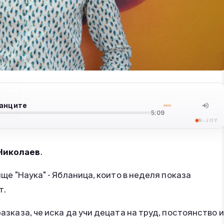
танците
5:09
N-JOY
Николаев
.
ище "Наука" - Ябланица, които в неделя показа
т.
разказа, че иска да учи децата на труд, постоянство и