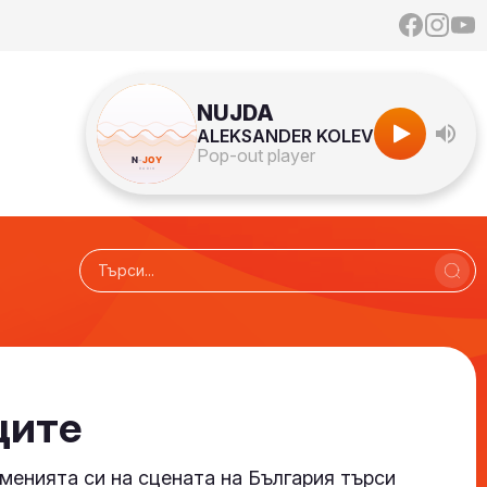
NUJDA
ALEKSANDER KOLEV
Pop-out player
ците
уменията си на сцената на България търси