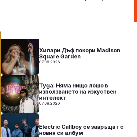
Радио N-JOY - Твоят ден. Твоята музика
20:00 - 00:00
Към предаването
СЛУШАЙ
Хилари Дъф покори Madison
Square Garden
07.08.2026
Tyga: Няма нищо лошо в
използването на изкуствен
интелект
07.08.2026
Electric Callboy се завръщат с
новия си албум