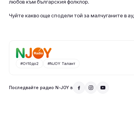
любов към българския фолклор.
Чуйте какво още сподели той за малчуганите в а
#От10до2
#NJOY Талант
Последвайте радио N-JOY в