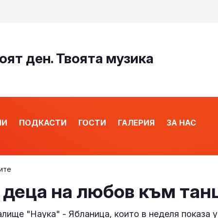
оят ден. Твоята музика
ИИ
ПОДКАСТИ
ГОСТИ
ГАЛЕРИЯ
ЗА НАС
ите
 деца на любов към тан
италище "Наука" - Ябланица, които в неделя показа 