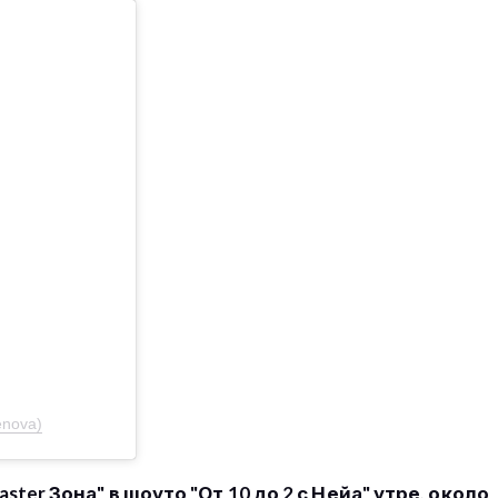
enova)
er Зона" в шоуто "От 10 до 2 с Нейа" утре, около