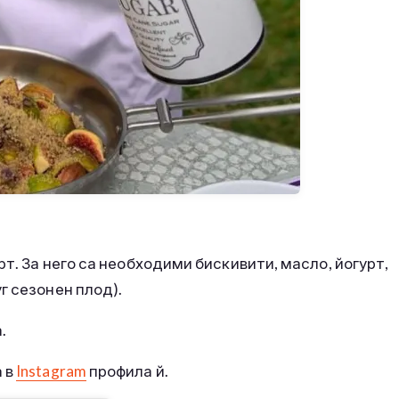
рт. За него са необходими бискивити, масло, йогурт,
г сезонен плод).
а.
 в
Instagram
профила й.