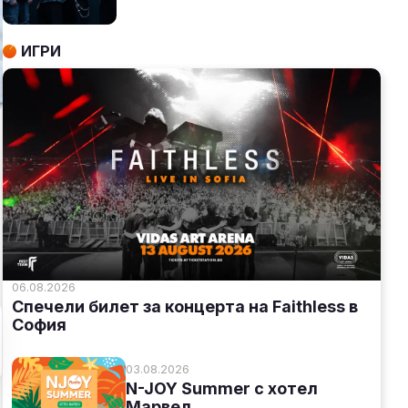
ИГРИ
06.08.2026
Спечели билет за концерта на Faithless в
София
03.08.2026
N-JOY Summer с хотел
Марвел