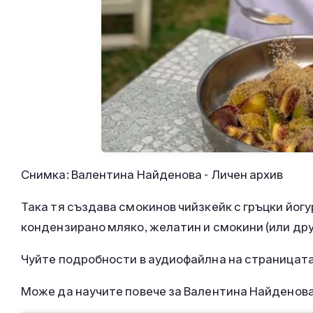
Снимка: Валентина Найденова - Личен архив
Така тя създава смокинов чийзкейк с гръцки йогу
кондензирано мляко, желатин и смокини (или дру
Чуйте подробности в аудиофайлна на страницат
Може да научите повече за Валентина Найденова