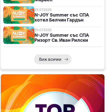
26.07.2026
N-JOY Summer със СПА
хотел Белчин Гардън
20.07.2026
N-JOY Summer със СПА
Ризорт Св. Иван Рилски
Виж всички