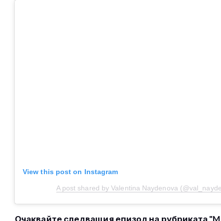
View this post on Instagram
A post shared by Valentina Naydenova (@val_nayd
Очаквайте следващия епизод на рубриката "Mast