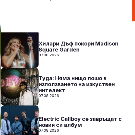
Радио N-JOY - Твоят ден. Твоята музика
20:00 - 00:00
Към предаването
СЛУШАЙ
Хилари Дъф покори Madison
Square Garden
07.08.2026
Tyga: Няма нищо лошо в
използването на изкуствен
интелект
07.08.2026
Electric Callboy се завръщат с
новия си албум
07.08.2026