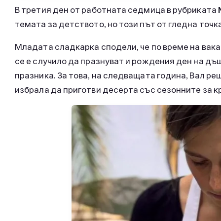
В третия ден от работната седмица в рубриката
темата за детството, но този път от гледна точк
Младата сладкарка сподели, че по време на вакан
се е случило да празнуват и рождения ден на дъ
празника. За това, на следващата година, Вал р
избрала да приготви десерта със сезонните за к