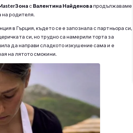
MasterЗона
с
Валентина Найденова
продължаваме
а на родителя.
ция в Гърция, където се е запознала с партньора си,
щеричката си, но трудно са намерили торта за
ешила да направи сладкото изкушение сама и е
рая на лятото смокини.