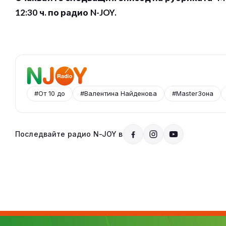
12:30 ч. по радио N-JOY.
#От 10 до
#Валентина Найденова
#MasterЗона
Последвайте радио N-JOY в