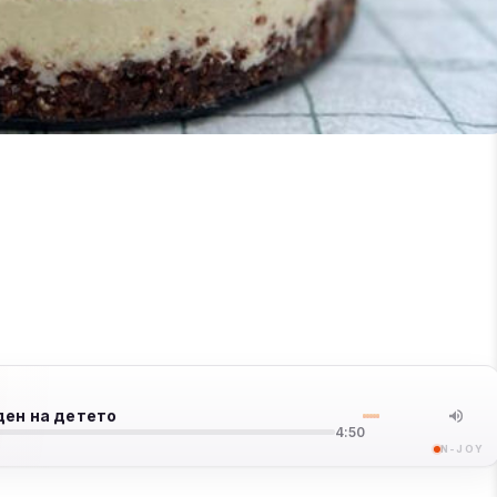
ден на детето
4:50
N-JOY