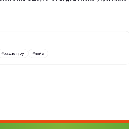
#радио njoy
#нейа