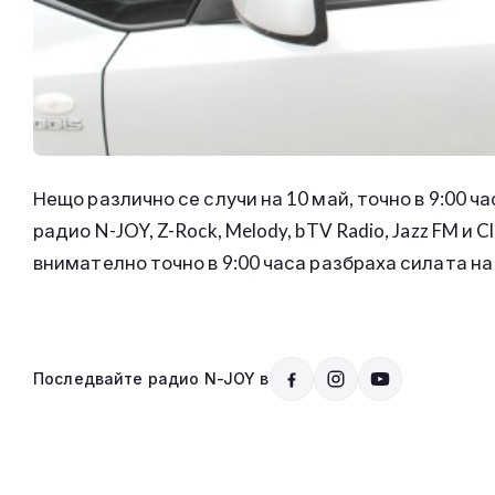
Нещо различно се случи на 10 май, точно в 9:00 ча
радио N-JOY, Z-Rock, Melody, bTV Radio, Jazz FM и 
внимателно точно в 9:00 часа разбраха силата на
Последвайте радио N-JOY в