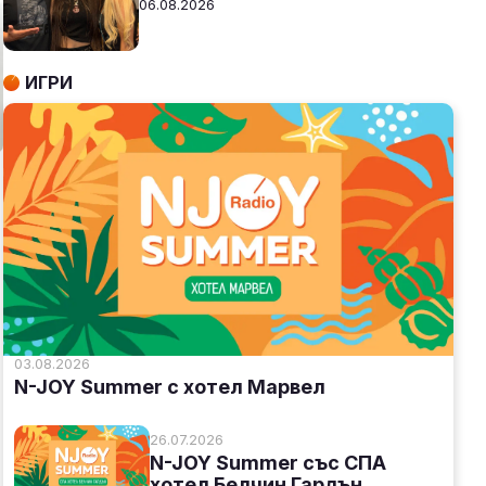
06.08.2026
ИГРИ
03.08.2026
N-JOY Summer с хотел Марвел
26.07.2026
N-JOY Summer със СПА
хотел Белчин Гардън