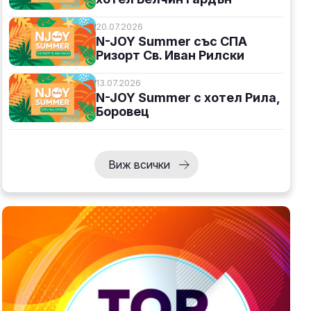
20.07.2026
N-JOY Summer със СПА
Ризорт Св. Иван Рилски
13.07.2026
N-JOY Summer с хотел Рила,
Боровец
Виж всички