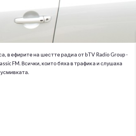
са, в ефирите на шестте радиа от bTV Radio Group -
Classic FM. Всички, които бяха в трафика и слушаха
 усмивката.