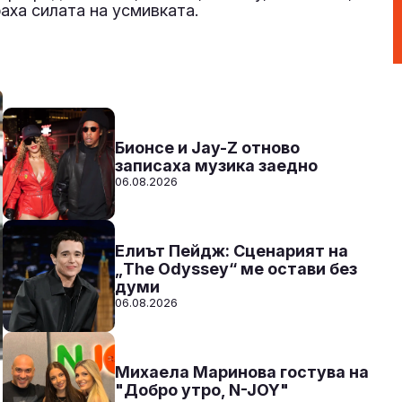
раха силата на усмивката.
Над нещата с VenZy
14:00 - 17:00
Към предаването
СЛУШАЙ
Бионсе и Jay-Z отново
записаха музика заедно
06.08.2026
Елиът Пейдж: Сценарият на
„The Odyssey“ ме остави без
думи
06.08.2026
Михаела Маринова гостува на
"Добро утро, N-JOY"