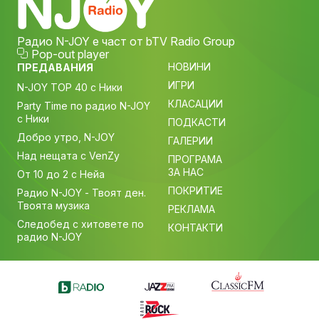
Радио N-JOY е част от bTV Radio Group
Pop-out player
НОВИНИ
ПРЕДАВАНИЯ
ИГРИ
N-JOY TOP 40 с Ники
КЛАСАЦИИ
Party Time по радио N-JOY
с Ники
ПОДКАСТИ
Добро утро, N-JOY
ГАЛЕРИИ
Над нещата с VenZy
ПРОГРАМА
ЗА НАС
От 10 до 2 с Нейа
ПОКРИТИЕ
Радио N-JOY - Твоят ден.
Твоята музика
РЕКЛАМА
Следобед с хитовете по
КОНТАКТИ
радио N-JOY