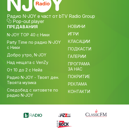
Радио N-JOY е част от bTV Radio Group
Pop-out player
НОВИНИ
ПРЕДАВАНИЯ
ИГРИ
N-JOY TOP 40 с Ники
КЛАСАЦИИ
Party Time по радио N-JOY
с Ники
ПОДКАСТИ
Добро утро, N-JOY
ГАЛЕРИИ
Над нещата с VenZy
ПРОГРАМА
ЗА НАС
От 10 до 2 с Нейа
ПОКРИТИЕ
Радио N-JOY - Твоят ден.
Твоята музика
РЕКЛАМА
Следобед с хитовете по
КОНТАКТИ
радио N-JOY