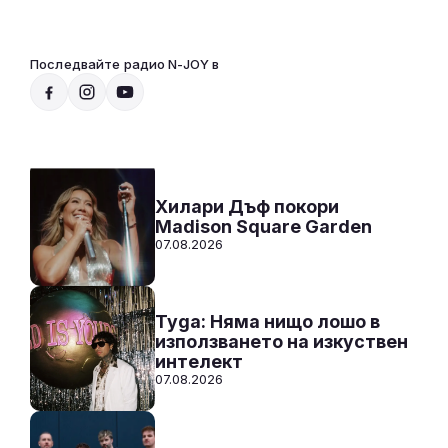
Последвайте радио N-JOY в
Радио N-JOY - САМО ХИТОВЕ!
00:00 - 12:00
Към предаването
СЛУШАЙ
Хилари Дъф покори
Madison Square Garden
07.08.2026
Tyga: Няма нищо лошо в
използването на изкуствен
интелект
07.08.2026