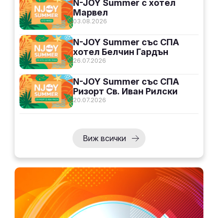
N-JOY Summer с хотел
Марвел
03.08.2026
N-JOY Summer със СПА
хотел Белчин Гардън
26.07.2026
N-JOY Summer със СПА
Ризорт Св. Иван Рилски
20.07.2026
Виж всички