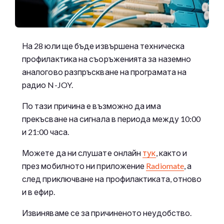
На 28 юли ще бъде извършена техническа
профилактика на съоръженията за наземно
аналогово разпръскване на програмата на
радио N-JOY.
По тази причина е възможно да има
прекъсване на сигнала в периода между 10:00
и 21:00 часа.
Можете да ни слушате онлайн
тук
, както и
през мобилното ни приложение
Radiomate
, а
след приключване на профилактиката, отново
и в ефир.
Извиняваме се за причиненото неудобство.