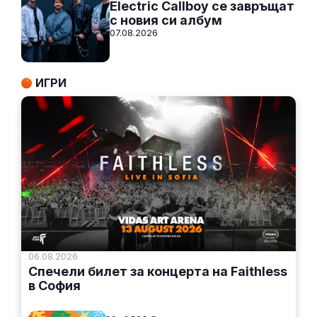
Electric Callboy се завръщат
с новия си албум
07.08.2026
ИГРИ
06.08.2026
Спечели билет за концерта на Faithless
в София