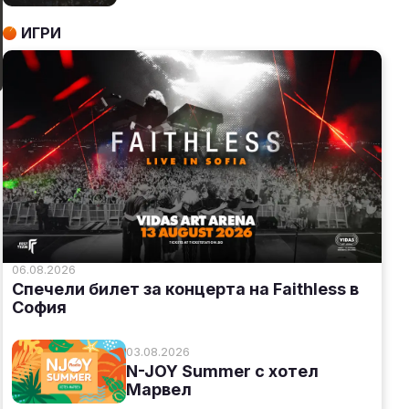
ИГРИ
06.08.2026
Спечели билет за концерта на Faithless в
София
03.08.2026
N-JOY Summer с хотел
Марвел