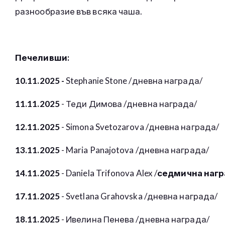
разнообразие във всяка чаша.
Печеливши:
10.11.2025 -
Stephanie Stone /дневна награда/
11.11.2025
- Теди Димова /дневна награда/
12.11.2025
- Simona Svetozarova /дневна награда/
13.11.2025
- Maria Panajotova /дневна награда/
14.11.2025
- Daniela Trifonova Alex /
седмична нагр
17.11.2025
-
Svetlana
Grahovska
/дневна награда/
18.11.2025
-
Ивелина Пенева /дневна награда/