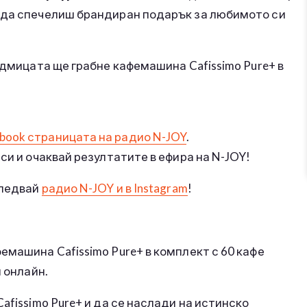
 да спечелиш брандиран подарък за любимото си
едмицата ще грабне кафемашина Cafissimo Pure+ в
book страницата на радио N-JOY
.
си и очаквай резултатите в ефира на N-JOY!
следвай
радио N-JOY и в Instagram
!
емашина Cafissimo Pure+ в комплект с 60 кафе
и онлайн.
afissimo Pure+ и да се наслади на истинско