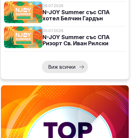
26.07.2026
N-JOY Summer със СПА
хотел Белчин Гардън
20.07.2026
N-JOY Summer със СПА
Ризорт Св. Иван Рилски
Виж всички