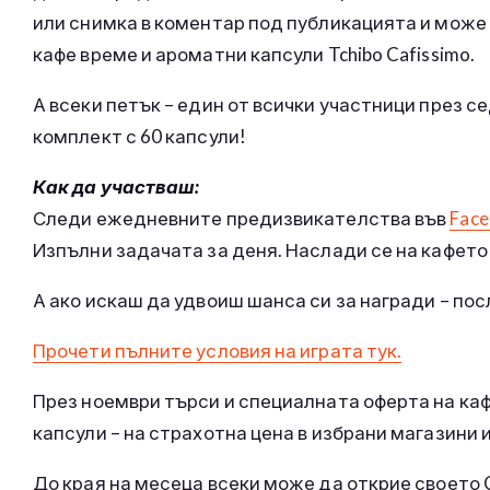
или снимка в коментар под публикацията и може
кафе време и ароматни капсули Tchibo Cafissimo.
А всеки петък – един от всички участници през с
комплект с 60 капсули!
Как да участваш:
Следи ежедневните предизвикателства във
Face
Изпълни задачата за деня. Наслади се на кафето 
А ако искаш да удвоиш шанса си за награди – по
Прочети пълните условия на играта тук.
През ноември търси и специалната оферта на каф
капсули – на страхотна цена в избрани магазини 
До края на месеца всеки може да открие своето C