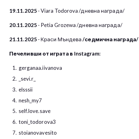
19.11.2025
-
Viara Todorova /дневна награда/
20.11.2025
- P
etia
Grozewa
/дневна награда/
21.11.2025
- Краси Мъндева
/седмична награда/
Печеливши от играта в Instagram:
gerganaa.iivanova
_sevi.r_
elsssii
nesh_my7
self.love.save
toni_todorova3
stoianovavesito