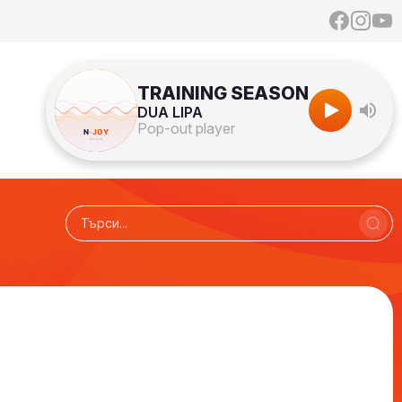
TRAINING SEASON
DUA LIPA
Pop-out player
Над нещата с VenZy