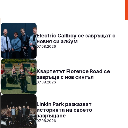
14:00 - 17:00
Към предаването
СЛУШАЙ
Electric Callboy се завръщат с
новия си албум
07.08.2026
Квартетът Florence Road се
завръща с нов сингъл
07.08.2026
Linkin Park разказват
историята на своето
завръщане
07.08.2026