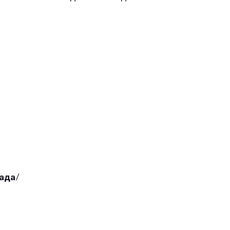
ада
/