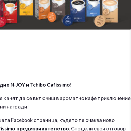
ио N-JOY и Tchibo Cafissimo!
е канят да се включиш в ароматно кафе приключение
ни награди!
ата Facebook страница, където те очаква ново
afissimo предизвикателство
. Сподели своя отговор