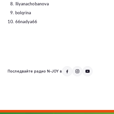
Iliyanachobanova
bolqrina
66nadya66
Последвайте радио N-JOY в