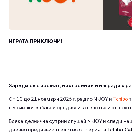
ИГРАТА ПРИКЛЮЧИ!
Зареди се с аромат, настроение и награди с рад
От 10 до 21 ноември 2025 г. радио N-JOY и
Tchibo
т
с усмивки, забавни предизвикателства и страхот
Всяка делнична сутрин слушай N-JOY и следи наш
дневно предизвикателство от серията
Tchibo C