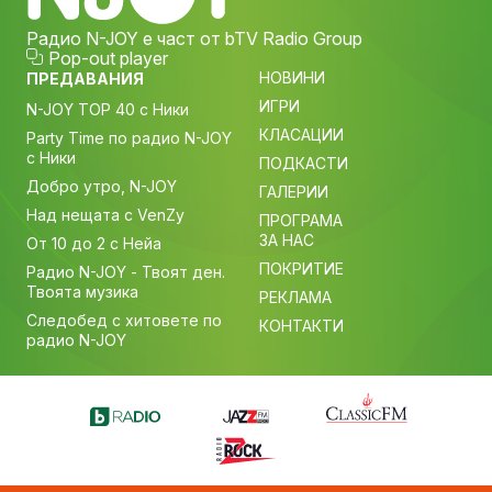
Радио N-JOY е част от bTV Radio Group
Pop-out player
НОВИНИ
ПРЕДАВАНИЯ
ИГРИ
N-JOY TOP 40 с Ники
КЛАСАЦИИ
Party Time по радио N-JOY
с Ники
ПОДКАСТИ
Добро утро, N-JOY
ГАЛЕРИИ
Над нещата с VenZy
ПРОГРАМА
ЗА НАС
От 10 до 2 с Нейа
ПОКРИТИЕ
Радио N-JOY - Твоят ден.
Твоята музика
РЕКЛАМА
Следобед с хитовете по
КОНТАКТИ
радио N-JOY