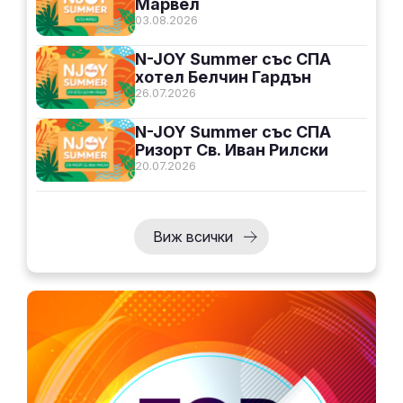
Марвел
03.08.2026
N-JOY Summer със СПА
хотел Белчин Гардън
26.07.2026
N-JOY Summer със СПА
Ризорт Св. Иван Рилски
20.07.2026
Виж всички