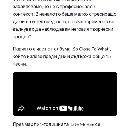
забавляваме, но не в професионален
контекст. В началото беше малко стресиращо
да пиша и пея пред него, но същевременно се
вълнувах да наблюдавам неговия творчески
процес".
Парчето е част от албума „So Close To What“,
който излезе преди дни и съдържа общо 15
песни.
През март 21-годишната Tate McRae се