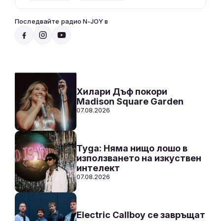
Последвайте радио N-JOY в
Радио N-JOY - Твоят ден. Твоята музика!
00:00 - 12:00
Към предаването
СЛУШАЙ
Хилари Дъф покори
Madison Square Garden
07.08.2026
Tyga: Няма нищо лошо в
използването на изкуствен
интелект
07.08.2026
Electric Callboy се завръщат