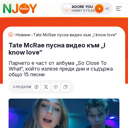
ADORE YOU
HARRY STYLES
Новини
Tate McRae пусна видео към „I know love“
Tate McRae пусна видео към „I
know love“
Парчето е част от албума „So Close To
What“, който излезе преди дни и съдържа
общо 15 песни
СПОДЕЛИ