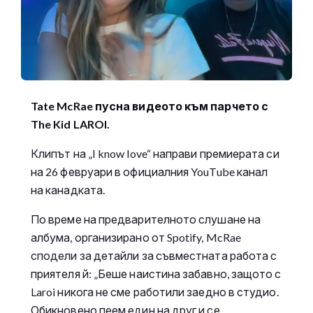
Tate McRae пусна видеото към парчето с
The Kid LAROI.
Клипът на „I know love“ направи премиерата си
на 26 февруари в официалния YouTube канал
на канадката.
По време на предварителното слушане на
албума, организирано от Spotify, McRae
сподели за детайли за съвместната работа с
приятеля й: „Беше наистина забавно, защото с
Laroi никога не сме работили заедно в студио.
Обикновено пеем един на друг и се