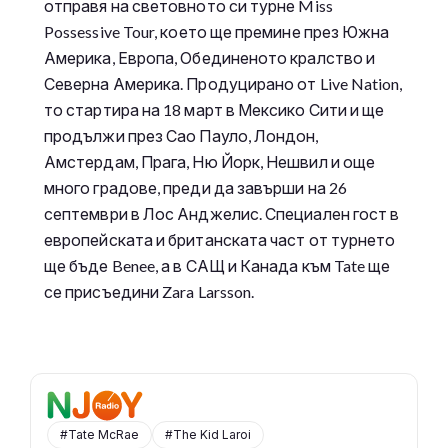
отправя на световното си турне Miss
Possessive Tour, което ще премине през Южна
Америка, Европа, Обединеното кралство и
Северна Америка. Продуцирано от Live Nation,
то стартира на 18 март в Мексико Сити и ще
продължи през Сао Пауло, Лондон,
Амстердам, Прага, Ню Йорк, Нешвил и още
много градове, преди да завърши на 26
септември в Лос Анджелис. Специален гост в
европейската и британската част от турнето
ще бъде Benee, а в САЩ и Канада към Tate ще
се присъедини Zara Larsson.
#Tate McRae
#The Kid Laroi