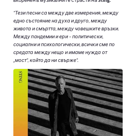
“Тези песни са между
две измерения
, между
едно състояние на духа и друго, между
живота и смъртта, между
човешките
връзки.
Между пандемии и ери – политиче
с
ки,
социални и психологически, всички сме по
средата между нещо и имаме нужда от
„мост“
, който да ни свърже
“.