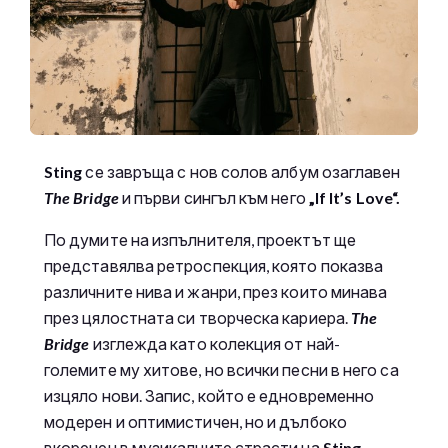
Sting
се завръща с нов солов албум озаглавен
The Bridge
и първи сингъл към него
„If It’s Love
“.
По думите на изпълнителя, проектът ще
представялва ретроспекция, която показва
различните нива и жанри, през които минава
през цялостната си творческа кариера.
The
Bridge
изглежда като колекция от най-
големите му хитове, но всички песни в него са
изцяло нови. Запис, който е едновременно
модерен и оптимистичен, но и дълбоко
вкоренен в музикалните страсти на
Sting.