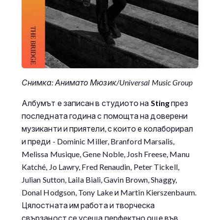
Снимка: Анимато Мюзик/Universal Music Group
Албумът е записан в студиото на
Sting
през
последната година с помощта на доверени
музиканти и приятели, с които е колаборирал
и преди - Dominic Miller, Branford Marsalis,
Melissa Musique, Gene Noble, Josh Freese, Manu
Katché, Jo Lawry, Fred Renaudin, Peter Tickell,
Julian Sutton, Laila Biali, Gavin Brown, Shaggy,
Donal Hodgson, Tony Lake и Martin Kierszenbaum.
Цялостната им работа и творческа
свързаност се усеща перфектно още във