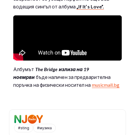
водещия сингъл от албума
„If It’s Love”.
Албумът
The Bridge излиза на 19
ноемрви
бъде наличен за предварителна
поръчка на физически носител на
musicmall.bg
#sting
#музика