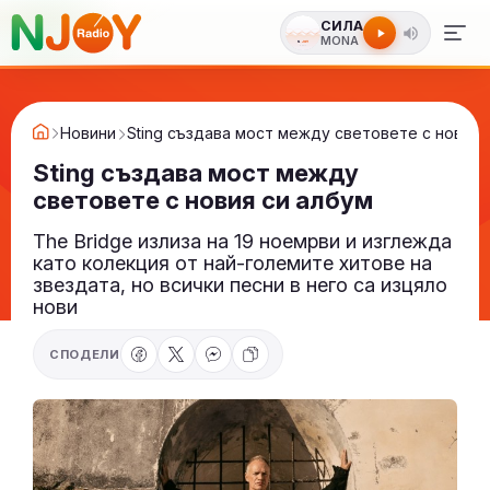
СИЛА
MONA
Новини
Sting създава мост между световете с новия 
Sting създава мост между
световете с новия си албум
The Bridge излиза на 19 ноемрви и изглежда
като колекция от най-големите хитове на
звездата, но всички песни в него са изцяло
нови
СПОДЕЛИ