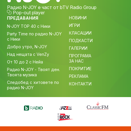
Радио N-JOY е част от bTV Radio Group
Pop-out player
НОВИНИ
ПРЕДАВАНИЯ
ИГРИ
N-JOY TOP 40 с Ники
КЛАСАЦИИ
Party Time по радио N-JOY
с Ники
ПОДКАСТИ
Добро утро, N-JOY
ГАЛЕРИИ
Над нещата с VenZy
ПРОГРАМА
ЗА НАС
От 10 до 2 с Нейа
ПОКРИТИЕ
Радио N-JOY - Твоят ден.
Твоята музика
РЕКЛАМА
Следобед с хитовете по
КОНТАКТИ
радио N-JOY