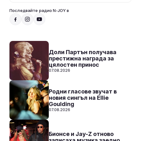
Последвайте радио N-JOY в
От 10 до 2 с Нейа
10:00 - 14:00
Към предаването
СЛУШАЙ
Доли Партън получава
престижна награда за
цялостен принос
07.08.2026
Родни гласове звучат в
новия сингъл на Ellie
Goulding
07.08.2026
Бионсе и Jay-Z отново
записаха музика заедно