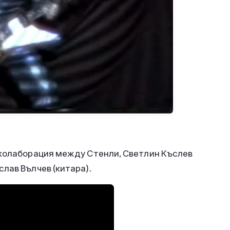
 колаборация между Стенли, Светлин Къслев
лав Вълчев (китара).