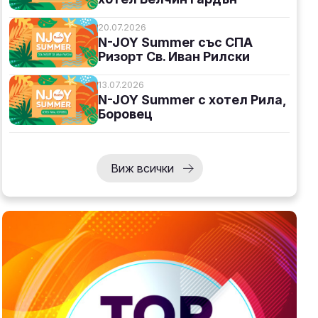
20.07.2026
N-JOY Summer със СПА
Ризорт Св. Иван Рилски
13.07.2026
N-JOY Summer с хотел Рила,
Боровец
Виж всички