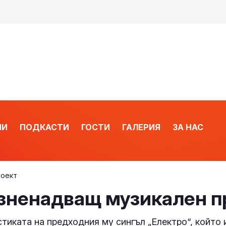
ИИ
ПОДКАСТИ
ГОСТИ
ГАЛЕРИЯ
ЗА НАС
роект
изненадващ музикален п
тиката на предходния му сингъл „Електро“, който 