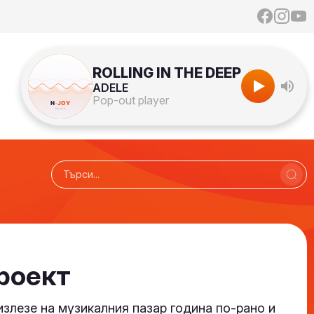
ROLLING IN THE DEEP
ADELE
Pop-out player
роект
излезе на музикалния пазар година по-рано и