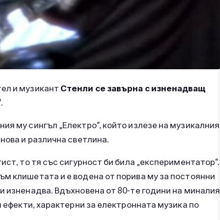
тел и музикант
Стенли се завърна с изненадващ
“
.
ия му сингъл „Електро“, който излезе на музикалния
нова и различна светлина.
ист, то тя със сигурност би била „експериментатор“.
ъм клишетата и е водена от порива му за постоянни
и изненадва. Вдъхновена от 80-те години на минали
и ефекти, характерни за електронната музика по