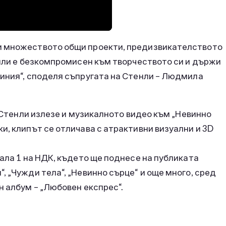
и множеството общи проекти, предизвикателството
енли е безкомпромисен към творчеството си и държи
линия“, споделя съпругата на Стенли – Людмила
а Стенли излезе и музикалното видео към „Невинно
и, клипът се отличава с атрактивни визуални и 3D
Зала 1 на НДК, където ще поднесе на публиката
, „Чужди тела“, „Невинно сърце“ и още много, сред
н албум – „Любовен експрес“.