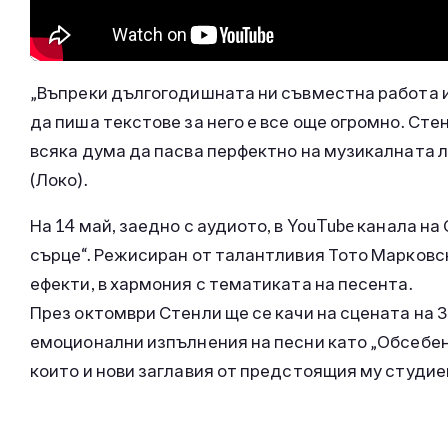
„Въпреки дългогодишната ни съвместна работа 
да пиша текстове за него е все още огромно. Ст
всяка дума да пасва перфектно на музикалната 
(Локо).
На 14 май, заедно с аудиото, в YouTube канала н
сърце“. Режисиран от талантливия Тото Марковск
ефекти, в хармония с тематиката на песента.
През октомври Стенли ще се качи на сцената на 
емоционални изпълнения на песни като „Обсебен“
които и нови заглавия от предстоящия му студие