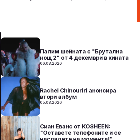
От 10 до 2 с Нейа
10:00 - 14:00
Към предаването
СЛУШАЙ
Палим шейната с "Брутална
нощ 2" от 4 декември в кината
06.08.2026
Rachel Chinouriri анонсира
втори албум
05.08.2026
Сиан Еванс от KOSHEEN:
"Оставете телефоните и се
насладете на момента!"