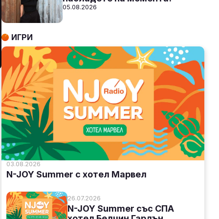
05.08.2026
ИГРИ
03.08.2026
N-JOY Summer с хотел Марвел
я
26.07.2026
N-JOY Summer със СПА
хотел Белчин Гардън