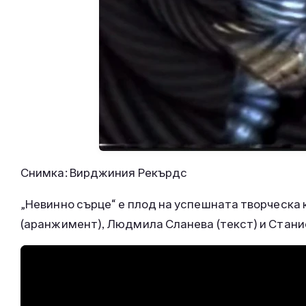
Снимка: Вирджиния Рекърдс
„Невинно сърце“ е плод на успешната творческа
(аранжимент), Людмила Сланева (текст) и Станис