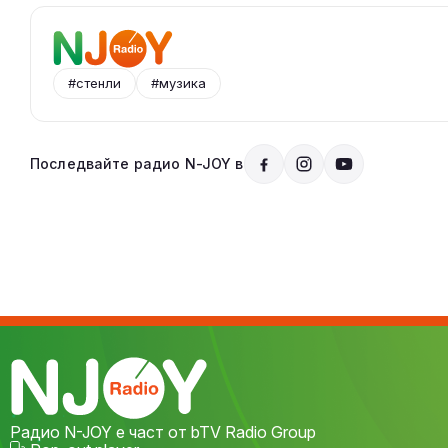
#стенли
#музика
Последвайте радио N-JOY в
Радио N-JOY е част от bTV Radio Group