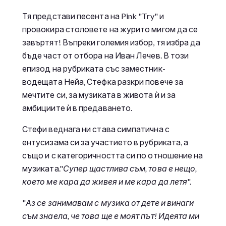
Тя представи песента на Pink "Try" и
провокира столовете на журито мигом да се
завъртят! Въпреки големия избор, тя избра да
бъде част от отбора на Иван Лечев. В този
епизод на рубриката със заместник-
водещата Нейа, Стефка разкри повече за
мечтите си, за музиката в живота ѝ и за
амбициите ѝ в предаването.
Стефи веднага ни става симпатична с
ентусизама си за участието в рубриката, а
също и с категоричността си по отношение на
музиката."
Супер щастлива съм, това е нещо,
което ме кара да живея и ме кара да летя
".
"
Аз се занимавам с музика от дете и винаги
съм знаела, че това ще е моят път! Идеята ми