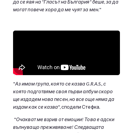
да се явя на "Гласът на България" беше, за да
могат повече хора да ме чуят за мен.
"
"
Аз имам група, която се казва G.R.A.S., с
която подготвяме своя първи албум скоро
ще издадем нова песен, но все още няма да
издам как се казва
", сподели Стефка.
"
Очакват ме взрив от емоции! Това е адски
вълнуващо преживяване! Следващата