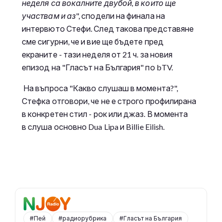
неделя са вокалните двубой, в които ще
участвам и аз
", сподели на финала на
интервюто Стефи. След такова представяне
сме сигурни, че и вие ще бъдете пред
екраните - тази неделя от 21 ч. за новия
епизод на "Гласът на България" по bTV.
На въпроса "Какво слушаш в момента?",
Стефка отговори, че не е строго профилирана
в конкретен стил - рок или джаз. В момента
в слуша основно Dua Lipa и Billie Eilish.
#Пей
#радиорубрика
#Гласът на България