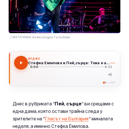
Александра Гълъбова
ИЗТОЧНИК:
АУДИО
Стефка Емилова в Пей,сърце: Това е адски вълнуващо преживяване!
0:00
4:22
N-JOY
Днес в рубриката "
Пей, сърце
" ви срещаме с
една дама, която остави трайна следа у
зрителите на "
Гласът на България
" миналата
неделя, а именно Стефка Емилова.