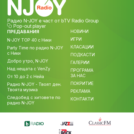
Радио N-JOY е част от bTV Radio Group
Pop-out player
НОВИНИ
ПРЕДАВАНИЯ
ИГРИ
N-JOY TOP 40 с Ники
КЛАСАЦИИ
Party Time по радио N-JOY
с Ники
ПОДКАСТИ
Добро утро, N-JOY
ГАЛЕРИИ
Над нещата с VenZy
ПРОГРАМА
ЗА НАС
От 10 до 2 с Нейа
ПОКРИТИЕ
Радио N-JOY - Твоят ден.
Твоята музика
РЕКЛАМА
Следобед с хитовете по
КОНТАКТИ
радио N-JOY