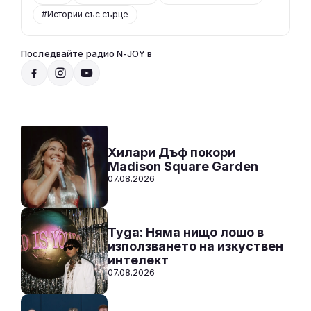
#Истории със сърце
Последвайте радио N-JOY в
Радио N-JOY - Твоят ден. Твоята музика!
00:00 - 12:00
Към предаването
СЛУШАЙ
Хилари Дъф покори
Madison Square Garden
07.08.2026
Tyga: Няма нищо лошо в
използването на изкуствен
интелект
07.08.2026