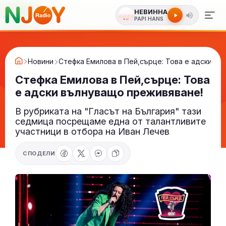
НЕВИННА
PAPI HANS
Новини
Стефка Емилова в Пей,сърце: Това е адски в
Стефка Емилова в Пей,сърце: Това
е адски вълнуващо преживяване!
В рубриката на "Гласът на България" тази
седмица посрещаме една от талантливите
участници в отбора на Иван Лечев
СПОДЕЛИ