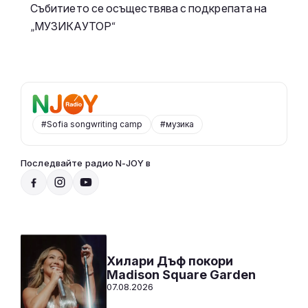
Събитието се осъществява с подкрепата на
„МУЗИКАУТОР“
#Sofia songwriting camp
#музика
Последвайте радио N-JOY в
Party Time по радио N-JOY с Ники
17:00 - 20:00
Към предаването
СЛУШАЙ
Хилари Дъф покори
Madison Square Garden
07.08.2026