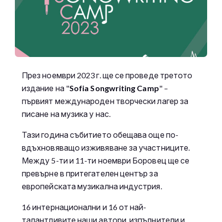
През ноември 2023 г. ще се проведе третото
издание на "
Sofia Songwriting Camp
" –
първият международен творчески лагер за
писане на музика у нас.
Тази година събитието обещава още по-
вдъхновяващо изживяване за участниците.
Между 5-ти и 11-ти ноември Боровец ще се
превърне в притегателен център за
европейската музикална индустрия.
16 интернационални и 16 от най-
талантливите наши автори, изпълнители и