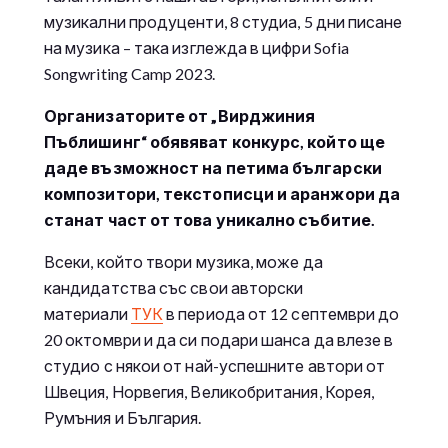
музикални продуценти, 8 студиа, 5 дни писане
на музика – така изглежда в цифри Sofia
Songwriting Camp 2023.
Организаторите от „Вирджиния
Пъблишинг“ обявяват конкурс, който ще
даде възможност на петима български
композитори, текстописци и аранжори да
станат част от това уникално събитие.
Всеки, който твори музика, може да
кандидатства със свои авторски
материали
ТУК
в периода от 12 септември до
20 октомври и да си подари шанса да влезе в
студио с някои от най-успешните автори от
Швеция, Норвегия, Великобритания, Корея,
Румъния и България.