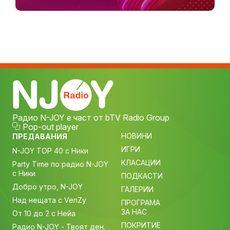
Радио N-JOY е част от bTV Radio Group
Pop-out player
НОВИНИ
ПРЕДАВАНИЯ
ИГРИ
N-JOY TOP 40 с Ники
КЛАСАЦИИ
Party Time по радио N-JOY
с Ники
ПОДКАСТИ
Добро утро, N-JOY
ГАЛЕРИИ
Над нещата с VenZy
ПРОГРАМА
ЗА НАС
От 10 до 2 с Нейа
ПОКРИТИЕ
Радио N-JOY - Твоят ден.