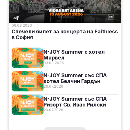
06.08.2026
Спечели билет за концерта на Faithless
в София
N-JOY Summer с хотел
Марвел
03.08.2026
N-JOY Summer със СПА
хотел Белчин Гардън
26.07.2026
N-JOY Summer със СПА
Ризорт Св. Иван Рилски
20.07.2026