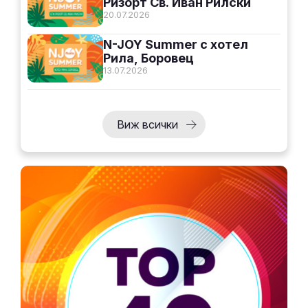
Ризорт Св. Иван Рилски
20.07.2026
N-JOY Summer с хотел
Рила, Боровец
13.07.2026
Виж всички