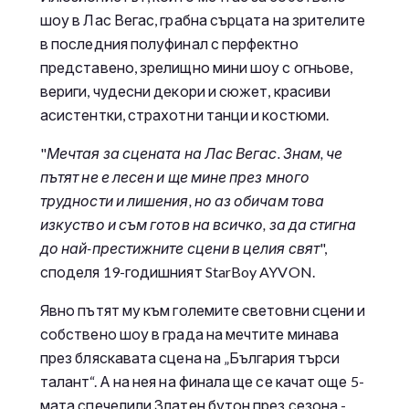
шоу в Лас Вегас, грабна сърцата на зрителите
в последния полуфинал с перфектно
представено, зрелищно мини шоу с огньове,
вериги, чудесни декори и сюжет, красиви
асистентки, страхотни танци и костюми.
"
Мечтая
за
сцената на Лас Вегас. Знам, че
пътят не е лесен
и
ще мине през много
трудности и лишения, но аз обичам това
изкуство и съм готов на всичко, за да стигна
до най-престижни
те
сцени в целия свят
",
споделя 19-годишният StarBoy AYVON.
Явно пътят му към големите световни сцени и
собствено шоу в града на мечтите минава
през бляскавата сцена на „България търси
талант“. А на нея на финала ще се качат още 5-
мата спечелили Златен бутон през сезона -