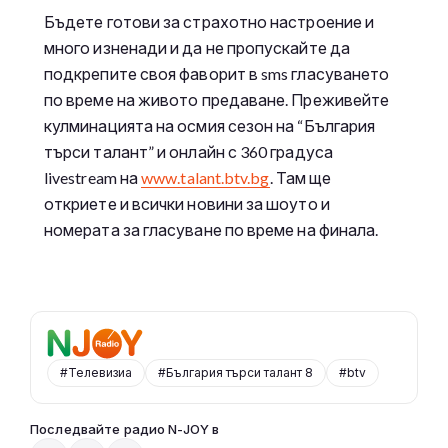
Бъдете готови за страхотно настроение и
много изненади и да не пропускайте да
подкрепите своя фаворит в sms гласуването
по време на живото предаване. Преживейте
кулминацията на осмия сезон на “България
търси талант” и онлайн с 360 градуса
livestream на
www.talant.btv.bg
. Там ще
откриете и всички новини за шоуто и
номерата за гласуване по време на финала.
#Телевизиа
#България търси талант 8
#btv
Последвайте радио N-JOY в
От 10 до 2 с Нейа