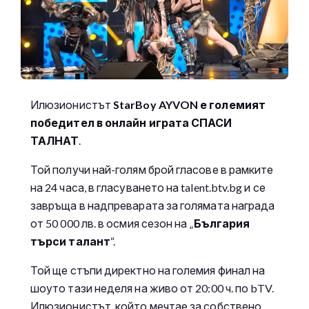
Илюзионистът
StarBoy AYVON е големият
победител в онлайн играта СПАСИ
ТАЛНАТ
.
Той получи най-голям брой гласове в рамките
на 24 часа, в гласуването на talent.btv.bg и се
завръща в надпреварата за голямата награда
от 50 000 лв. в осмия сезон на „
България
търси талант
“.
Той ще стъпи директно на големия финал на
шоуто тази неделя на живо от 20:00 ч. по bTV.
Илюзионистът, който мечтае за собствено