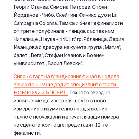
Георги Станев, Симона Петрова, Стоян
Йорданов - Чибо, Скейтинг Финикс дуо и La
Campagnia Colonna. Там са и 6-мата финалисти
от трите полуфинала - танцов състав към
Читалище „Наука – 1901 г.“ гр. Ябланица, Дария
Иванцова с дресура на кучета, група „Магия“,
балет „Вега“, Стефан Иванов и Военен
университет „Васил Левски“.
Силен старт на грандиозния финал в неделя
вечер по bTV ще дадат специалните гости -
HOMELESZ и ЪПСУРТ!
Тяхното звездно
изпълнение ще изстреля шоуто в ново
измерение с изумително продължение -
пълно с неочаквани и впечатляващи номера
на сцената, които ще представят 12-те
финалисти.