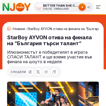
BETTER THAN SHE CAN
CHLOE, TIMBALAND
Новини
StarBoy AYVON отива на финала на “България т
StarBoy AYVON отива на финала
на “България търси талант“
Илюзионистът е победителят в играта
СПАСИ ТАЛАНТ и ще вземе участие във
финала на шоуто в неделя
СПОДЕЛИ