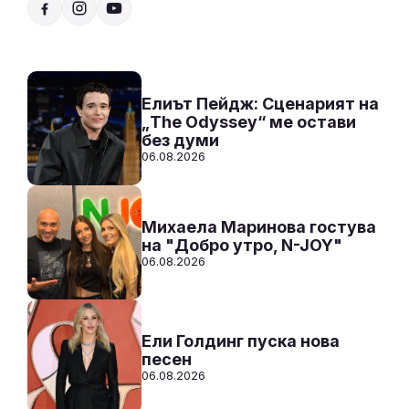
10:00 - 14:00
Към предаването
СЛУШАЙ
Елиът Пейдж: Сценарият на
„The Odyssey“ ме остави
без думи
06.08.2026
Михаела Маринова гостува
на "Добро утро, N-JOY"
06.08.2026
Ели Голдинг пуска нова
песен
06.08.2026