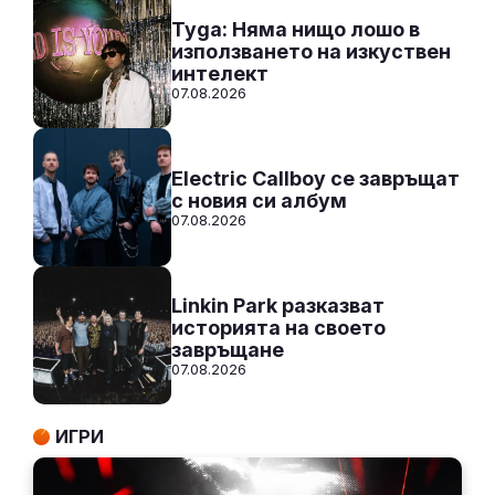
СЛУШАЙ
Tyga: Няма нищо лошо в
използването на изкуствен
интелект
07.08.2026
Electric Callboy се завръщат
с новия си албум
07.08.2026
Linkin Park разказват
историята на своето
завръщане
07.08.2026
ИГРИ