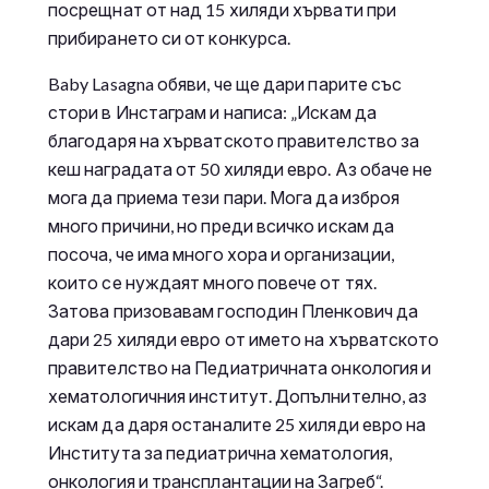
посрещнат от над 15 хиляди хървати при
прибирането си от конкурса.
Baby Lasagna обяви, че ще дари парите със
стори в Инстаграм и написа: „Искам да
благодаря на хърватското правителство за
кеш наградата от 50 хиляди евро. Аз обаче не
мога да приема тези пари. Мога да изброя
много причини, но преди всичко искам да
посоча, че има много хора и организации,
които се нуждаят много повече от тях.
Затова призовавам господин Пленкович да
дари 25 хиляди евро от името на хърватското
правителство на Педиатричната онкология и
хематологичния институт. Допълнително, аз
искам да даря останалите 25 хиляди евро на
Института за педиатрична хематология,
онкология и трансплантации на Загреб“.