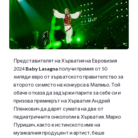
Представителят на Хърватия на Евровизия
2024
Baby Lasagna
получи премия от 50
хиляди евро от хърватското правителство за
второто си място на конкурса в Малмьо. Той
обаче отказа да задържи парите за себе си и
призова премиерът на Хърватия Андрей
Пленкович да дарят сумата на две от
педиатричните онкологии в Хърватия. Марко
Пуришич, както е истинското име на
музикалния продуцент и артист, беше