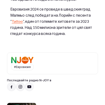
Евровизия 2024 се проведе в шведския град
Малмьо след победата на Лорийн с песента
“
Tattoo
”, един от големите хитовете за 2023
година. Над 150 милиона зрители от цял свят
гледат конкурса всяка година.
#Евровизия
Последвайте радио N-JOY в
Над нещата с VenZy
14:00 - 17:00
Към предаването