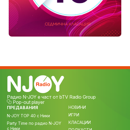
Радио N-JOY е част от bTV Radio Group
Pop-out player
НОВИНИ
ПРЕДАВАНИЯ
ИГРИ
N-JOY TOP 40 с Ники
КЛАСАЦИИ
Party Time по радио N-JOY
с Ники
ПОДКАСТИ