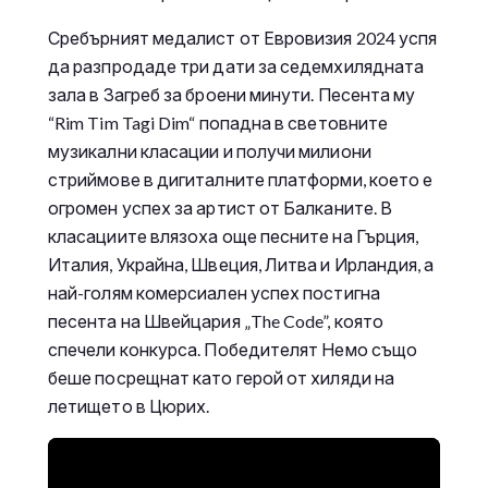
Сребърният медалист от Евровизия 2024 успя
да разпродаде три дати за седемхилядната
зала в Загреб за броени минути. Песента му
“Rim Tim Tagi Dim“ попадна в световните
музикални класации и получи милиони
стриймове в дигиталните платформи, което е
огромен успех за артист от Балканите. В
класациите влязоха още песните на Гърция,
Италия, Украйна, Швеция, Литва и Ирландия, а
най-голям комерсиален успех постигна
песента на Швейцария „The Code”, която
спечели конкурса. Победителят Немо също
беше посрещнат като герой от хиляди на
летището в Цюрих.