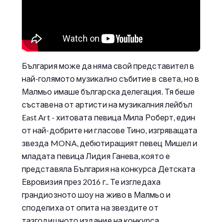
България може да няма свой представител в
най-голямото музикално събитие в света, но в
Малмьо имаше българска делегация. Тя беше
съставена от артисти на музикалния лейбъл
East Art - хитовата певица Мила Роберт, един
от най-добрите ни гласове Тино, изгряващата
звезда MONA, дебютиращият певец Мишел и
младата певица Лидия Ганева, която е
представяла България на конкурса Детската
Евровизия през 2016 г.. Те изгледаха
грандиозното шоу на живо в Малмьо и
споделиха от опита на звездите от
тазгодишното издание на конкурса.