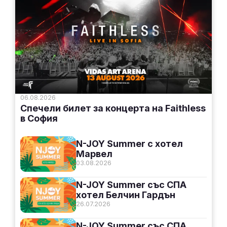
06.08.2026
Спечели билет за концерта на Faithless
в София
N-JOY Summer с хотел
Марвел
03.08.2026
N-JOY Summer със СПА
хотел Белчин Гардън
26.07.2026
N-JOY Summer със СПА