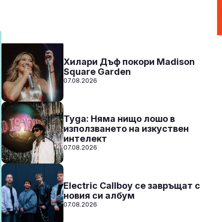
20:00 - 00:00
Към предаването
СЛУШАЙ
Хилари Дъф покори Madison
Square Garden
07.08.2026
Tyga: Няма нищо лошо в
използването на изкуствен
интелект
07.08.2026
Electric Callboy се завръщат с
новия си албум
07.08.2026