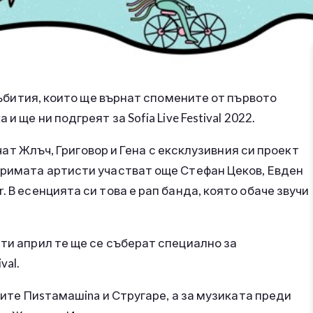
 събития, които ще върнат спомените от първото
 ще ни подгреят за Sofia Live Festival 2022.
качат Жлъч, Григовор и Гена с ексклузивния си проект
 тримата артисти участват още Стефан Цеков, Евден
 В есенцията си това е рап банда, която обаче звучи
-ти април те ще се съберат специално за
val.
тните Пиsтамашina и Стругаре, а за музиката преди