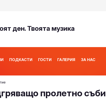
оят ден. Твоята музика
ИИ
ПОДКАСТИ
ГОСТИ
ГАЛЕРИЯ
ЗА НАС
итие
подгряващо пролетно съб