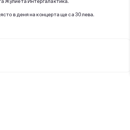
та Жулиета Интергалактика.
място в деня на концерта ще са 30 лева.