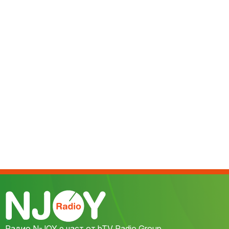
Радио N-JOY е част от bTV Radio Group