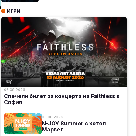
ИГРИ
06.08.2026
Спечели билет за концерта на Faithless в
София
03.08.2026
N-JOY Summer с хотел
Марвел