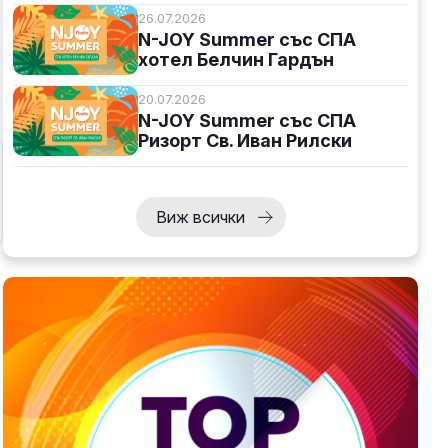
26.07.2026
N-JOY Summer със СПА
хотел Белчин Гардън
20.07.2026
N-JOY Summer със СПА
Ризорт Св. Иван Рилски
Виж всички