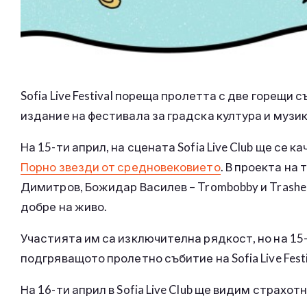
Sofia Live Festival пореща пролетта с две горещи
издание на фестивала за градска култура и музика и
На 15-ти април, на сцената Sofia Live Club ще се 
Порно звезди от средновековието
. В проекта на
Димитров, Божидар Василев – Trombobby и Trasher.
добре на живо.
Участията им са изключителна рядкост, но на 15
подгряващото пролетно събитие на Sofia Live Festi
На 16-ти април в Sofia Live Club ще видим страхо