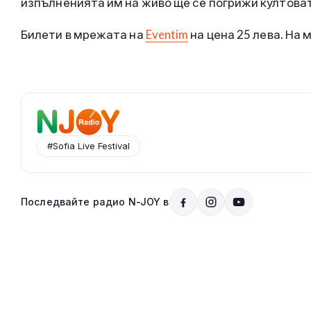
изпълненията им на живо ще се погрижи култова
Билети в мрежата на
Eventim
на цена 25 лева. На 
#Sofia Live Festival
Последвайте радио N-JOY в