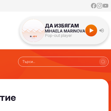
ДА ИЗБЯГАМ
MIHAELA MARINOVA
Pop-out player
итие
Радио N-JOY - Твоят ден. Твоята музика