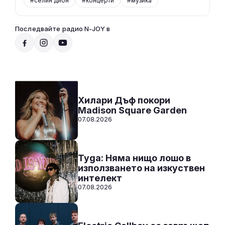
#селин дион
#концерти
#музика
Последвайте радио N-JOY в
Радио N-JOY - Твоят ден. Твоята музика
12:00 - 00:00
Към предаването
СЛУШАЙ
Хилари Дъф покори
Madison Square Garden
07.08.2026
Tyga: Няма нищо лошо в
използването на изкуствен
интелект
07.08.2026