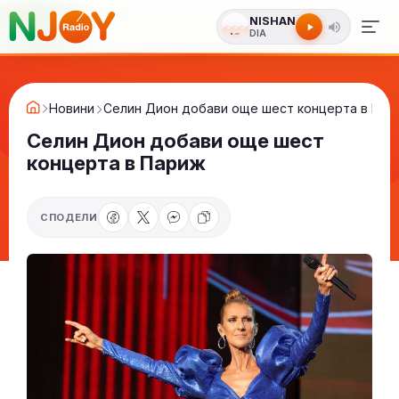
NISHAN
DIA
Новини
Селин Дион добави още шест концерта в Пар
Селин Дион добави още шест
концерта в Париж
СПОДЕЛИ