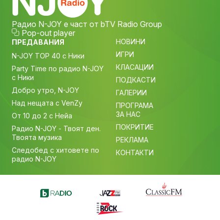
Радио N-JOY е част от bTV Radio Group
Pop-out player
НОВИНИ
ПРЕДАВАНИЯ
ИГРИ
N-JOY TOP 40 с Ники
КЛАСАЦИИ
Party Time по радио N-JOY
с Ники
ПОДКАСТИ
Добро утро, N-JOY
ГАЛЕРИИ
Над нещата с VenZy
ПРОГРАМА
ЗА НАС
От 10 до 2 с Нейа
ПОКРИТИЕ
Радио N-JOY - Твоят ден.
Твоята музика
РЕКЛАМА
Следобед с хитовете по
КОНТАКТИ
радио N-JOY