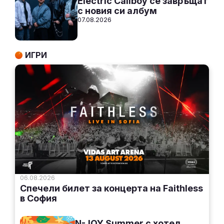
Electric Callboy се завръщат
с новия си албум
07.08.2026
ИГРИ
06.08.2026
Спечели билет за концерта на Faithless
в София
N-JOY Summer с хотел