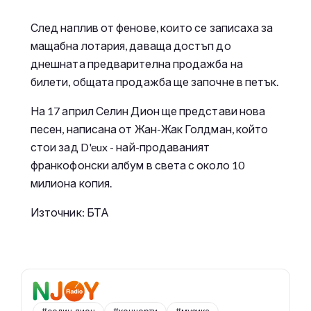
След наплив от фенове, които се записаха за
мащабна лотария, даваща достъп до
днешната предварителна продажба на
билети, общата продажба ще започне в петък.
На 17 април Селин Дион ще представи нова
песен, написана от Жан-Жак Голдман, който
стои зад D'eux - най-продаваният
франкофонски албум в света с около 10
милиона копия.
Източник: БТА