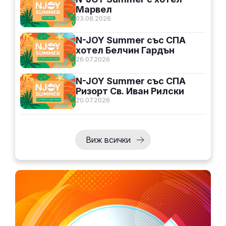
Марвел
03.08.2026
N-JOY Summer със СПА
хотел Белчин Гардън
26.07.2026
N-JOY Summer със СПА
Ризорт Св. Иван Рилски
20.07.2026
Виж всички