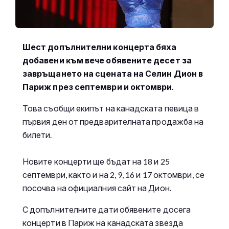
Шест допълнителни концерта бяха
добавени към вече обявените десет за
завръщането на сцената на Селин Дион в
Париж през септември и октомври.
Това съобщи екипът на канадската певица в
първия ден от предварителната продажба на
билети.
Новите концерти ще бъдат на 18 и 25
септември, както и на 2, 9, 16 и 17 октомври, се
посочва на официалния сайт на Дион.
С допълнителните дати обявените досега
концерти в Париж на канадската звезда