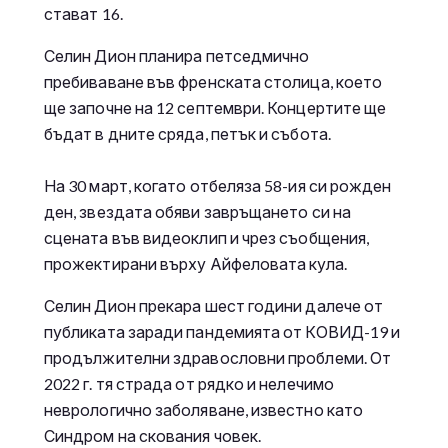
стават 16.
Селин Дион планира петседмично
пребиваване във френската столица, което
ще започне на 12 септември. Концертите ще
бъдат в дните сряда, петък и събота.
На 30 март, когато отбеляза 58-ия си рожден
ден, звездата обяви завръщането си на
сцената във видеоклип и чрез съобщения,
прожектирани върху Айфеловата кула.
Селин Дион прекара шест години далече от
публиката заради пандемията от КОВИД-19 и
продължителни здравословни проблеми. От
2022 г. тя страда от рядко и нелечимо
неврологично заболяване, известно като
Синдром на скования човек.