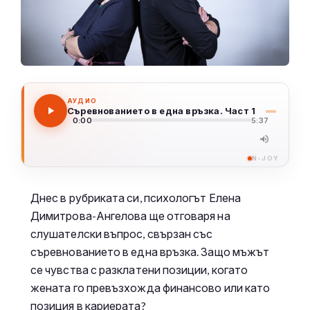
АУДИО
Съревнованието в една връзка. Част 1
0:00
5:37
N-JOY
Днес в рубриката си, психологът Елена
Димитрова-Ангелова ще отговаря на
слушателски въпрос, свързан със
съревнованието в една връзка. Защо мъжът
се чувства с разклатени позиции, когато
жената го превъзхожда финансово или като
позиция в кариерата?