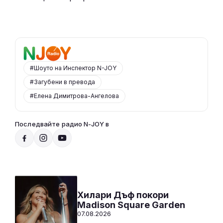
#Шоуто на Инспектор N-JOY
#Загубени в превода
#Елена Димитрова-Ангелова
Последвайте радио N-JOY в
Радио N-JOY - Твоят ден. Твоята музика!
00:00 - 12:00
Към предаването
СЛУШАЙ
Хилари Дъф покори
Madison Square Garden
07.08.2026