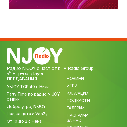
Радио N-JOY е част от bTV Radio Group
Pop-out player
НОВИНИ
ПРЕДАВАНИЯ
ИГРИ
N-JOY TOP 40 с Ники
КЛАСАЦИИ
Party Time по радио N-JOY
с Ники
ПОДКАСТИ
Добро утро, N-JOY
ГАЛЕРИИ
Над нещата с VenZy
ПРОГРАМА
ЗА НАС
От 10 до 2 с Нейа