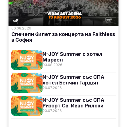
06.08.2026
Спечели билет за концерта на Faithless
в София
N-JOY Summer с хотел
Марвел
03.08.2026
N-JOY Summer със СПА
хотел Белчин Гардън
26.07.2026
N-JOY Summer със СПА
Ризорт Св. Иван Рилски
20.07.2026