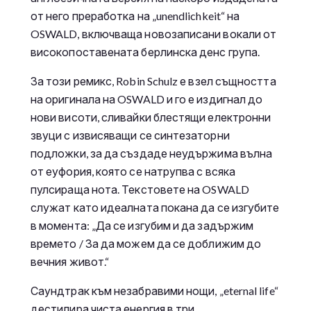
от него преработка на „unendlichkeit“ на
OSWALD, включваща новозаписани вокали от
високопоставената берлинска денс група.
За този ремикс, Robin Schulz е взел същността
на оригинала на OSWALD и го е издигнал до
нови висоти, сливайки блестящи електронни
звуци с извисяващи се синтезаторни
подложки, за да създаде неудържима вълна
от еуфория, която се натрупва с всяка
пулсираща нота. Текстовете на OSWALD
служат като идеалната покана да се изгубите
в момента: „Да се изгубим и да задържим
времето / За да можем да се доближим до
вечния живот.“
Саундтрак към незабравими нощи, „eternal life“
дестилира чиста енергия в три