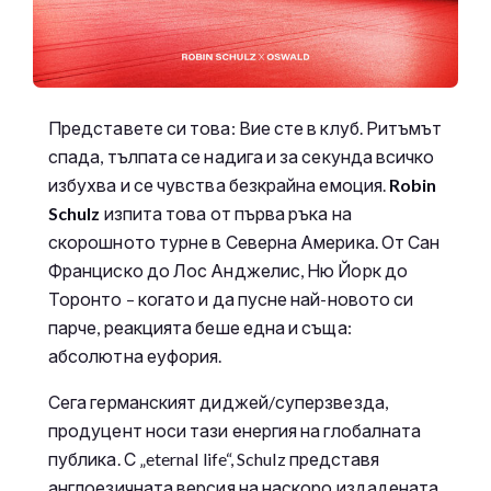
Представете си това: Вие сте в клуб. Ритъмът
спада, тълпата се надига и за секунда всичко
избухва и се чувства безкрайна емоция.
Robin
Schulz
изпита това от първа ръка на
скорошното турне в Северна Америка. От Сан
Франциско до Лос Анджелис, Ню Йорк до
Торонто – когато и да пусне най-новото си
парче, реакцията беше една и съща:
абсолютна еуфория.
Сега германският диджей/суперзвезда,
продуцент носи тази енергия на глобалната
публика. С „eternal life“, Schulz представя
англоезичната версия на наскоро издадената