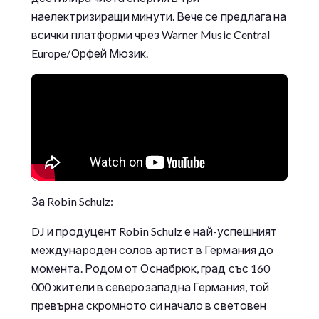
наелектризиращи минути. Вече се предлага на
всички платформи чрез Warner Music Central
Europe/Орфей Мюзик.
За Robin Schulz:
DJ и продуцент Robin Schulz е най-успешният
международен солов артист в Германия до
момента. Родом от Оснабрюк, град със 160
000 жители в северозападна Германия, той
превърна скромното си начало в световен