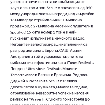
успех с отличителната си комбинация от
хаус, електро и поп. Schulz е спечелил над 850
международни златни награди, надхвърляйки
16 милиарда стриймвания и 30 милиона
продажби, с 27 милиона месечни слушатели в
Spotify. С 15 хита номер 1 той е и най-
пусканият изпълнител в немското радио.
Неговите наелектризиращи изпълнения са
разпродали зали в Европа, САЩ, Азия и
Австралия и той е украсявал сцените на
емблематични фестивали като iTunes Festival в
Лондон, Ultra Music Festival в Маями и
Tomorrowland в Белгия и Бразилия. Редовен
диджей в Pacha Ibiza, Schulz отбеляза
десетилетие в музиката, миналата година,
отбелязвайки невероятне успех на неговия
ремикс на "Prayer In C", който го изстреля до