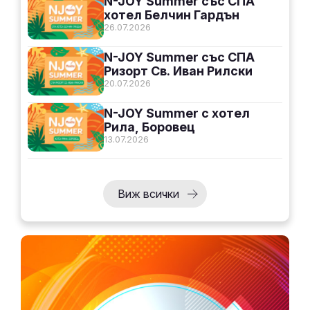
N-JOY Summer със СПА
хотел Белчин Гардън
26.07.2026
N-JOY Summer със СПА
Ризорт Св. Иван Рилски
20.07.2026
N-JOY Summer с хотел
Рила, Боровец
13.07.2026
Виж всички