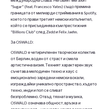
международна слава. Неговият мегахит
"Sugar" (feat. Francesco Yates) също премина
границата от милиарди стриймвания в Spotify,
което го прави третият немски изпълнител,
който се присъединява към престижния
"Billions Club" след Zedd и Felix Jaehn.
За OSWALD:
OSWALD е четиричленен творчески колектив
от Берлин, воден от страст и смела
артистична визия. Техният характерен звук
съчетава мелодичен техно и хаус с
емоционално заредени немски вокали,
изграждайки уникално пространство, където
техно, инди и поп се сливат
безпроблемно. Отвъд тяхната музика,
OSWALD означава общност, връзка и