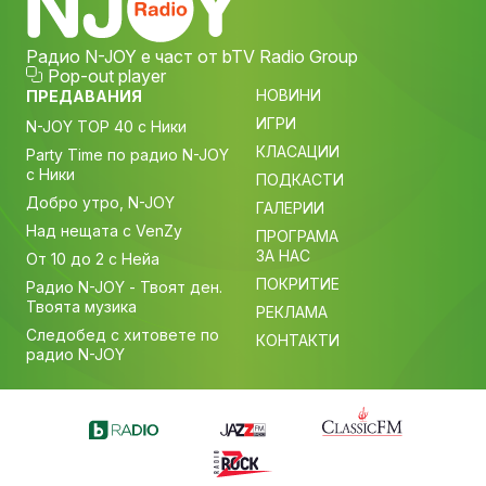
Радио N-JOY е част от bTV Radio Group
Pop-out player
НОВИНИ
ПРЕДАВАНИЯ
ИГРИ
N-JOY TOP 40 с Ники
КЛАСАЦИИ
Party Time по радио N-JOY
с Ники
ПОДКАСТИ
Добро утро, N-JOY
ГАЛЕРИИ
Над нещата с VenZy
ПРОГРАМА
ЗА НАС
От 10 до 2 с Нейа
ПОКРИТИЕ
Радио N-JOY - Твоят ден.
Твоята музика
РЕКЛАМА
Следобед с хитовете по
КОНТАКТИ
радио N-JOY