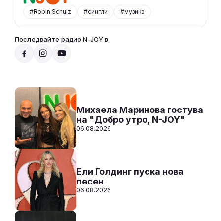
#Robin Schulz
#сингли
#музика
Последвайте радио N-JOY в
От 10 до 2 с Нейа
10:00 - 14:00
Към предаването
СЛУШАЙ
Михаела Маринова гостува
на "Добро утро, N-JOY"
06.08.2026
Ели Голдинг пуска нова
песен
06.08.2026