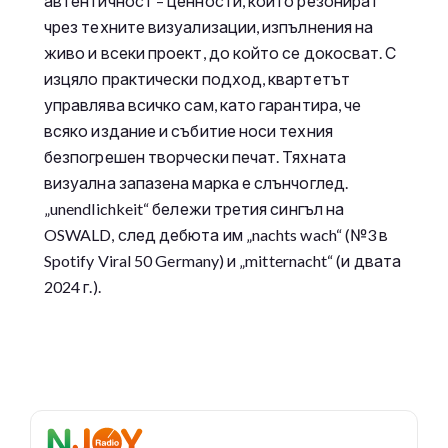
автентичност – ценности, които резонират
чрез техните визуализации, изпълнения на
живо и всеки проект, до който се докосват. С
изцяло практически подход, квартетът
управлява всичко сам, като гарантира, че
всяко издание и събитие носи техния
безпогрешен творчески печат. Тяхната
визуална запазена марка е слънчоглед.
„unendlichkeit“ бележи третия сингъл на
OSWALD, след дебюта им „nachts wach“ (№3 в
Spotify Viral 50 Germany) и „mitternacht“ (и двата
2024 г.).