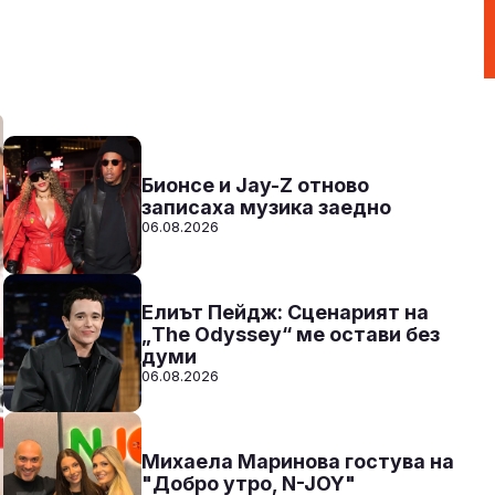
Party Time по радио N-JOY с Ники
17:00 - 20:00
Към предаването
СЛУШАЙ
Бионсе и Jay-Z отново
записаха музика заедно
06.08.2026
Елиът Пейдж: Сценарият на
„The Odyssey“ ме остави без
думи
06.08.2026
Михаела Маринова гостува на
"Добро утро, N-JOY"