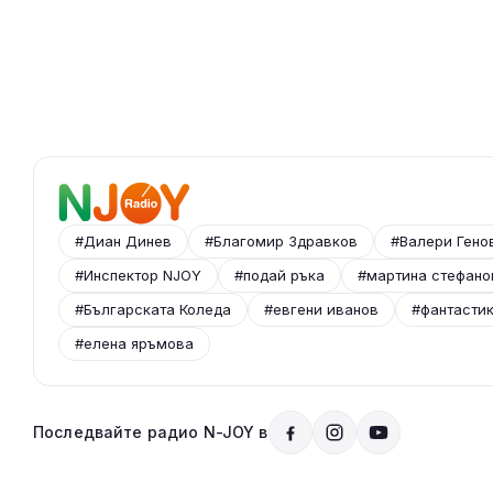
#Диан Динев
#Благомир Здравков
#Валери Гено
#Инспектор NJOY
#подай ръка
#мартина стефано
#Българската Коледа
#евгени иванов
#фантасти
#елена яръмова
Последвайте радио N-JOY в