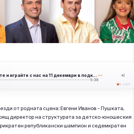
Пушката и Мартина Стефанова в N-JOY: Елате и играйте с нас на 11 декември в подкрепа на една кауза
5:38
N-JOY
езди от родната сцена: Евгени Иванов – Пушката,
тоящ директор на структурата за детско-юношеския
тирикратен републикански шампион и седемкратен