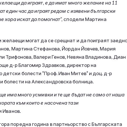
желаещи да играят, е да имат много желание на 11
гат един час да играят редом с изявени български
е хора искат да помогнат",
сподели Мартина
ки желаещи могат да се срещнат и да поиграят заедн
ванов, Мартина Стефанова, Йордан Йовчев, Мария
ли Трифонова, Валери Генов, Невяна Владинова, Диан
 още д-р Благомир Здравков, директор на
 детски болести "Проф. Иван Митев" и доц. д-р
ни болести на Александровска болница.
 ще има много усмивки и те ще бъдат не само от наша
хората към които е насочена тази
и Иванов.
тора поредна година в партньорство с Българската