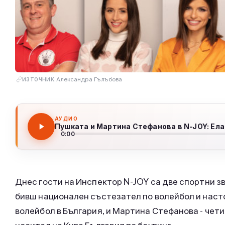
Александра Гълъбова
ИЗТОЧНИК:
АУДИО
0:00
Днес гости на Инспектор N-JOY са две спортни зв
бивш национален състезател по волейбол и нас
волейбол в България, и Мартина Стефанова - че