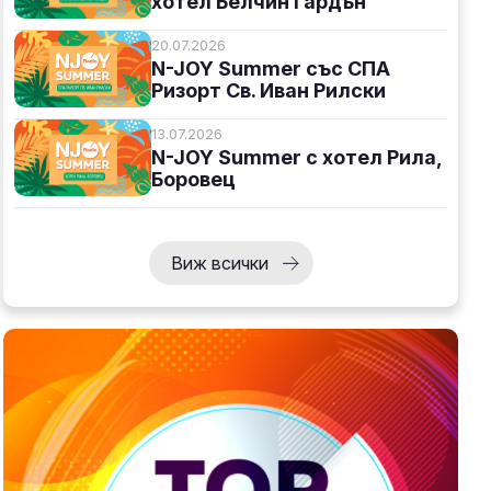
хотел Белчин Гардън
20.07.2026
N-JOY Summer със СПА
Ризорт Св. Иван Рилски
13.07.2026
N-JOY Summer с хотел Рила,
Боровец
,
Виж всички