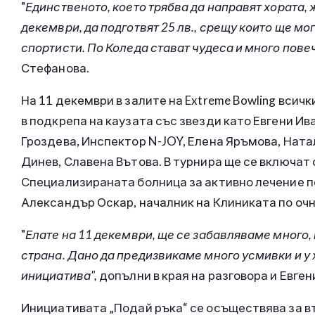
"
Единственото, което трябва да направят хората, 
декември, да подготвят 25 лв., срещу които ще мо
спортисти. По Коледа стават чудеса и много повеч
Стефанова.
На 11 декември в залите на Extreme Bowling всич
в подкрепа на каузата със звезди като Евгени И
Гроздева, Инспектор N-JOY, Елена Яръмова, Ната
Динев, Славена Вътова. В турнира ще се включат
Специализираната болница за активно лечение по
Александър Оскар, началник на Клиниката по оч
"
Елате на 11 декември, ще се забавляваме много,
страна. Дано да предизвикаме много усмивки и у 
инициатива",
допълни в края на разговора и Евген
Инициативата „Подай ръка“ се осъществява за в