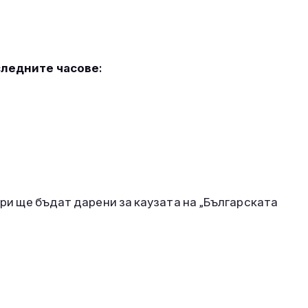
а
следните часове:
гри ще бъдат дарени за каузата на „Българската