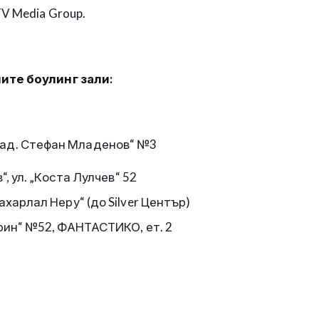
V Media Group.
ите боулинг зали:
„Акад. Стефан Младенов“ №3
“, ул. „Коста Лулчев“ 52
ахарлал Неру“ (до Silver Център)
гарин“ №52, ФАНТАСТИКО, ет. 2