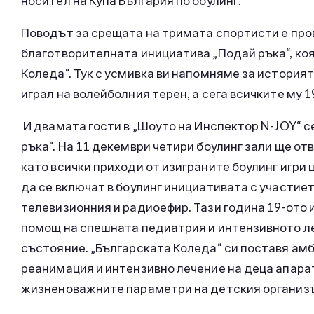
носител на Купа България по боулинг.
Поводът за срещата на тримата спортисти е про
благотворителната инициатива „Подай ръка“, коя
Коледа“. Тук с усмивка ви напомняме за историят
играл на волейболния терен, а сега всичките му 
И двамата гости в „Шоуто на Инспектор N-JOY“ с
ръка“. На 11 декември четири боулинг зали ще от
като всички приходи от изиграните боулинг игри
да се включат в боулинг инициативата с участиет
телевизионния и радиоефир. Тази година 19-ото 
помощ на спешната педиатрия и интензивното ле
състояние. „Българската Коледа“ си поставя амб
реанимация и интензивно лечение на деца апара
жизненоважните параметри на детския организъм