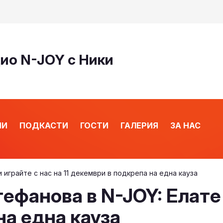
дио N-JOY с Ники
ИИ
ПОДКАСТИ
ГОСТИ
ГАЛЕРИЯ
ЗА НАС
 играйте с нас на 11 декември в подкрепа на една кауза
фанова в N-JOY: Елате и
на една кауза