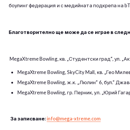
боулинг федерация и с медийната подкрепа на bT
Благотворително ще може да се играе в следн
MegaXtreme Bowling, кв. „Студентски град“, ул. 
MegaXtreme Bowling, SkyCity Mall, кв. „Гео Милев
MegaXtreme Bowling, ж.к. „Люлин“ 6, бул.“ Джав
MegaXtreme Bowling, гр. Перник, ул. „Юрий Га
За записване:
info@mega-xtreme.com