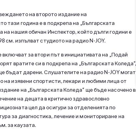
веждането на второто издание на
то тази година е в подкрепа на „Българската
а на нашия обичан Инспектор, който дълги години е
198 см. изпълват студиото на радио N-JOY.
е включват за втори път в инициативата на „Подай
ворят вратите си в подкрепа на „Българската Коледа“
 ще бъдат дарени. Слушателите на радио N-JOY могат
о на изявени спортисти, лекари и любими лица от
издание на „Българската Коледа“ ще бъде насочено в
чение на децата в критично здравословно
ициозната цел да осигури за отделенията по
тура за диагностика, лечение и мониториране на
. за каузата.