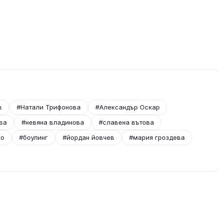
в
#Натали Трифонова
#Александър Оскар
ва
#невяна владинова
#славена вътова
ко
#боулинг
#йордан йовчев
#мария гроздева