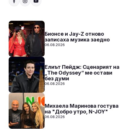
20:00 - 21:00
Към предаването
СЛУШАЙ
Бионсе и Jay-Z отново
записаха музика заедно
06.08.2026
Елиът Пейдж: Сценарият на
„The Odyssey“ ме остави
без думи
06.08.2026
Михаела Маринова гостува
на "Добро утро, N-JOY"
06.08.2026