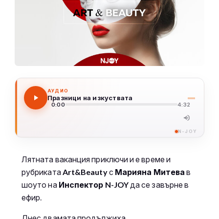
АУДИО
Празници на изкуствата
0:00
4:32
N-JOY
Лятната ваканция приключи и е време и
рубриката
Art
&Beauty
с
Марияна Митева
в
шоуто на
Инспектор N-JOY
да се завърне в
ефир.
Днес двамата продължиха