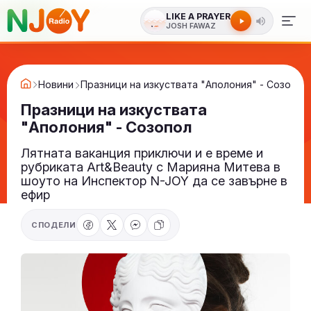
LIKE A PRAYER
JOSH FAWAZ
Новини
Празници на изкуствата "Аполония" - Созопол
Празници на изкуствата
"Аполония" - Созопол
Лятната ваканция приключи и е време и
рубриката Art&Beauty с Марияна Митева в
шоуто на Инспектор N-JOY да се завърне в
ефир
СПОДЕЛИ