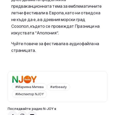
предваканционната тема за емблематичните
летни фестивали в Европа, като ни отведоха
не къде да е, а в древния морски град
Созопол, където се провеждат Празници на
изкуствата "Аполония".
Чуйте повече за фестивала в аудиофайла на
страницата.
#Марияна Митева
#artbeauty
#Инспектор NJOY
Последвайте радио N-JOY в
Радио N-JOY - Твоят ден. Твоята музика