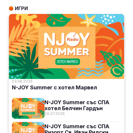
ИГРИ
03.08.2026
N-JOY Summer с хотел Марвел
N-JOY Summer със СПА
хотел Белчин Гардън
26.07.2026
N-JOY Summer със СПА
Ризорт Св. Иван Рилски