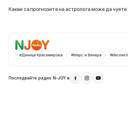
Какви са прогнозите на астролога може да чуете
#Деница Красимирова
#Марс и Венера
#Инспект
Последвайте радио N-JOY в