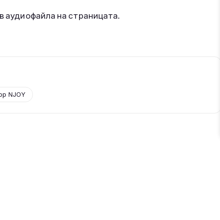
 в аудиофайла на страницата.
ор NJOY