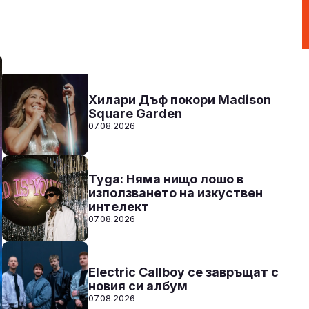
N-JOY TOP 40 с Ники
12:00 - 15:00
Към предаването
СЛУШАЙ
Хилари Дъф покори Madison
Square Garden
07.08.2026
Tyga: Няма нищо лошо в
използването на изкуствен
интелект
07.08.2026
Electric Callboy се завръщат с
новия си албум
07.08.2026