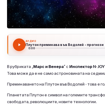
АУДИО
Плутон преминава във Водолей - прогнози
0:00
В рубриката „
Марс и Венера
“ с
Инспектор N-JOY
Това може да е не само астроновината на седмица
Преминаването на Плутон във Водолей - това е г
Планетата Плутон е символ на големите трансфо
свободата, революциите, новите технологии.