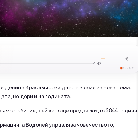
4:47
N-JOY
и Деница Красимирова днес е време за нова тема.
та, но дори и на годината.
олямо събитие, тъй като ще продължи до 2044 година
рмации, а Водолей управлява човечеството,