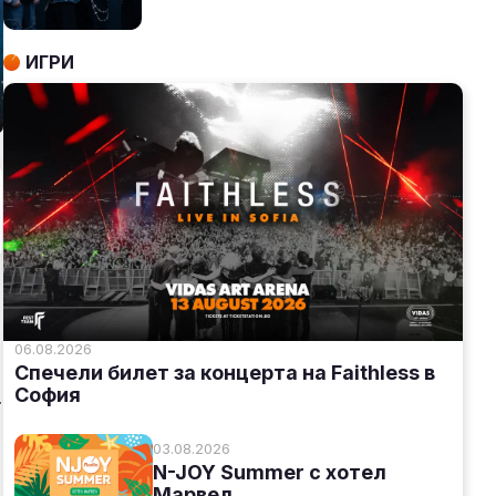
ИГРИ
06.08.2026
Спечели билет за концерта на Faithless в
София
.
03.08.2026
N-JOY Summer с хотел
Марвел