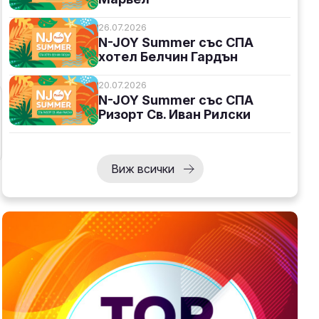
26.07.2026
N-JOY Summer със СПА
хотел Белчин Гардън
20.07.2026
N-JOY Summer със СПА
Ризорт Св. Иван Рилски
Виж всички