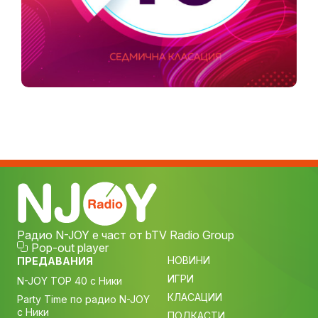
Радио N-JOY е част от bTV Radio Group
Pop-out player
НОВИНИ
ПРЕДАВАНИЯ
ИГРИ
N-JOY TOP 40 с Ники
КЛАСАЦИИ
Party Time по радио N-JOY
с Ники
ПОДКАСТИ