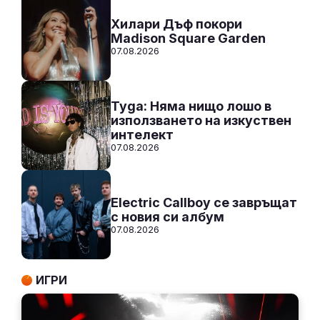
Хилари Дъф покори
Madison Square Garden
07.08.2026
Tyga: Няма нищо лошо в
използването на изкуствен
интелект
07.08.2026
Electric Callboy се завръщат
с новия си албум
07.08.2026
ИГРИ