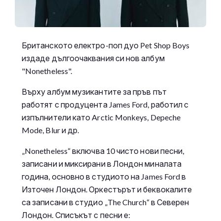
Британското електро-поп дуо Pet Shop Boys
издаде дългоочаквания си нов албум
"Nonetheless".
Върху албум музикантите за пръв път
работят с продуцента James Ford, работил с
изпълнители като Arctic Monkeys, Depeche
Mode, Blur и др.
„Nonetheless“ включва 10 чисто нови песни,
записани и миксирани в Лондон миналата
година, основно в студиото на James Ford в
Източен Лондон. Оркестърът и беквокалите
са записани в студио „The Church“ в Северен
Лондон. Списъкът с песни е: