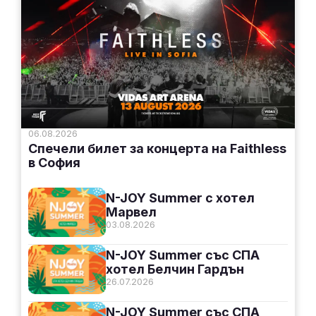
06.08.2026
Спечели билет за концерта на Faithless
в София
N-JOY Summer с хотел
Марвел
03.08.2026
N-JOY Summer със СПА
хотел Белчин Гардън
26.07.2026
N-JOY Summer със СПА