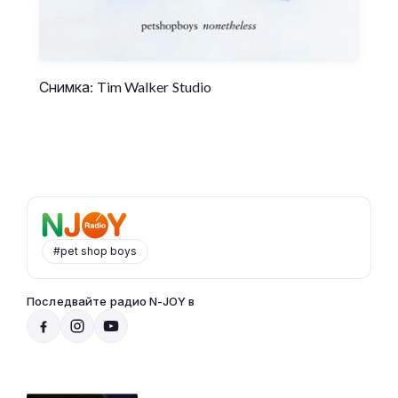
Снимка: Tim Walker Studio
#pet shop boys
Последвайте радио N-JOY в
Радио N-JOY - Твоят ден. Твоята музика!
00:00 - 12:00
Към предаването
СЛУШАЙ